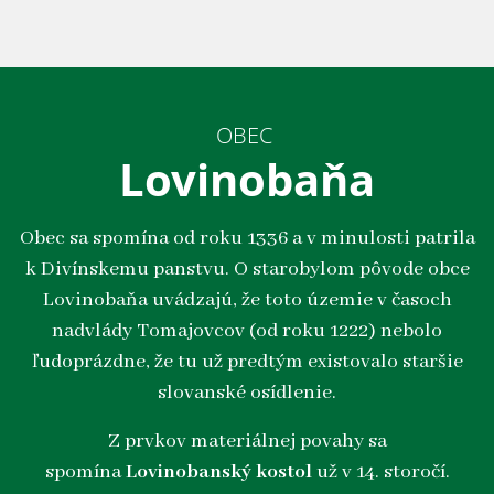
OBEC
Lovinobaňa
Obec sa spomína od roku 1336 a v minulosti patrila
k Divínskemu panstvu. O starobylom pôvode obce
Lovinobaňa uvádzajú, že toto územie v časoch
nadvlády Tomajovcov (od roku 1222) nebolo
ľudoprázdne, že tu už predtým existovalo staršie
slovanské osídlenie.
Z prvkov materiálnej povahy sa
spomína
Lovinobanský kostol
už v 14. storočí.