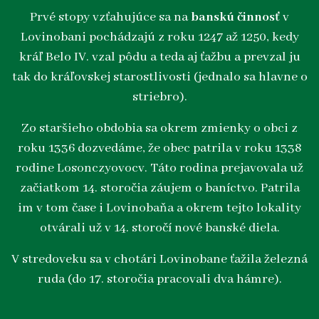
Prvé stopy vzťahujúce sa na
banskú činnosť
v
Lovinobani pochádzajú z roku 1247 až 1250, kedy
kráľ Belo IV. vzal pôdu a teda aj ťažbu a prevzal ju
tak do kráľovskej starostlivosti (jednalo sa hlavne o
striebro).
Zo staršieho obdobia sa okrem zmienky o obci z
roku 1336 dozvedáme, že obec patrila v roku 1338
rodine Losonczyovocv. Táto rodina prejavovala už
začiatkom 14. storočia záujem o baníctvo. Patrila
im v tom čase i Lovinobaňa a okrem tejto lokality
otvárali už v 14. storočí nové banské diela.
V stredoveku sa v chotári Lovinobane ťažila železná
ruda (do 17. storočia pracovali dva hámre).