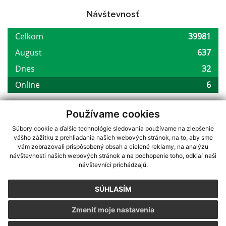
Návštevnosť
Používame cookies
Súbory cookie a ďalšie technológie sledovania používame na zlepšenie
využite možnosť získavania aktuálnych informácií s využitím RSS
,
vášho zážitku z prehliadania našich webových stránok, na to, aby sme
CMS systém (redakčný) systém ECHELON 2,
Mapa stránok
,
web portál
,
vám zobrazovali prispôsobený obsah a cielené reklamy, na analýzu
webhosting
,
wbx, s.r.o.
,
domény
,
registrácia domény
,
spoločnosť wbx,
návštevnosti našich webových stránok a na pochopenie toho, odkiaľ naši
s.r.o.
,
technický prevádzkovateľ
návštevníci prichádzajú.
Posledná aktualizácia:
05.08.2026
SÚHLASÍM
Vytlačiť stránku
|
Vyhlásenie o prístupnosti
Zmeniť moje nastavenia
Autorské práva
|
Cookies