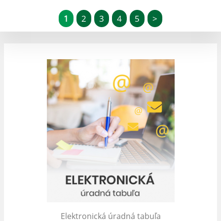
1
2
3
4
5
>
Elektronická úradná tabuľa