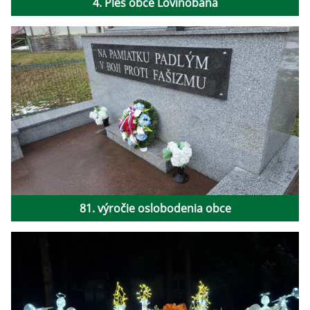
4. Ples obce Lovinobaňa
81. výročie oslobodenia obce