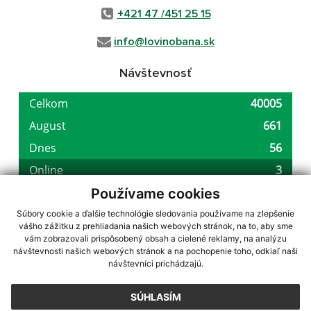
+421 47 /451 25 15
info@lovinobana.sk
Návštevnosť
Používame cookies
Súbory cookie a ďalšie technológie sledovania používame na zlepšenie
vášho zážitku z prehliadania našich webových stránok, na to, aby sme
využite možnosť získavania aktuálnych informácií s využitím RSS
,
vám zobrazovali prispôsobený obsah a cielené reklamy, na analýzu
CMS systém (redakčný) systém ECHELON 2,
Mapa stránok
,
web portál
,
návštevnosti našich webových stránok a na pochopenie toho, odkiaľ naši
návštevníci prichádzajú.
webhosting
,
webex.digital, s.r.o.
,
domény
,
registrácia domény
,
spoločnosť webex.digital, s.r.o.
,
technický prevádzkovateľ
SÚHLASÍM
Posledná aktualizácia:
05.08.2026