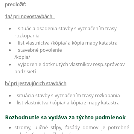
predložiť:
1a/ pri novostavbách
situácia osadenia stavby s vyznačením trasy
rozkopania
list vlastníctva /kópia/ a kópia mapy katastra
stavebné povolenie
/kópia/
vyjadrenie dotknutých vlastníkov resp.správcov
podz.sietí
b/ pri jestvujúcich stavbách
situácia stavby s vyznačením trasy rozkopania
list vlastníctva /kópia/ a kópia z mapy katastra
Rozhodnutie sa vydáva za týchto podmienok
stromy, uličné stĺpy, fasády domov je potrebné