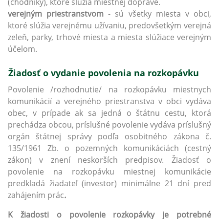
(chodníky), ktoré slúžia miestnej doprave.
verejným priestranstvom
- sú všetky miesta v obci,
ktoré slúžia verejnému užívaniu, predovšetkým verejná
zeleň, parky, trhové miesta a miesta slúžiace verejným
účelom.
Žiadosť o vydanie povolenia na rozkopávku
Povolenie /rozhodnutie/ na rozkopávku miestnych
komunikácií a verejného priestranstva v obci vydáva
obec, v prípade ak sa jedná o štátnu cestu, ktorá
prechádza obcou, príslušné povolenie vydáva príslušný
orgán štátnej správy podľa osobitného zákona č.
135/1961 Zb. o pozemných komunikáciách (cestný
zákon) v znení neskorších predpisov. Žiadosť o
povolenie na rozkopávku miestnej komunikácie
predkladá žiadateľ (investor) minimálne 21 dní pred
zahájením prác
.
K žiadosti o povolenie rozkopávky je potrebné