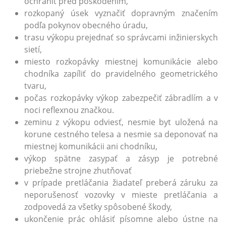
ochrániť pred poškodením,
rozkopaný úsek vyznačiť dopravným značením
podľa pokynov obecného úradu,
trasu výkopu prejednať so správcami inžinierskych
sietí,
miesto rozkopávky miestnej komunikácie alebo
chodníka zapíliť do pravidelného geometrického
tvaru,
počas rozkopávky výkop zabezpečiť zábradlím a v
noci reflexnou značkou.
zeminu z výkopu odviesť, nesmie byt uložená na
korune cestného telesa a nesmie sa deponovať na
miestnej komunikácii ani chodníku,
výkop spätne zasypať a zásyp je potrebné
priebežne strojne zhutňovať
v prípade pretláčania žiadateľ preberá záruku za
neporušenosť vozovky v mieste pretláčania a
zodpovedá za všetky spôsobené škody,
ukončenie prác ohlásiť písomne alebo ústne na