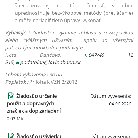
špecializovanej na túto činnosť, v obec
uprednostňuje bezvýkopové metódy (pretláčanie)
a môže nariadiť tieto úpravy vykonať.
Vybavuje :
Žiadosti o vydanie súhlasu s rozkopávkou
alebo zvláštnym užívaním spolu so všetkými
potrebnými podkladmi podávajte :
Iveta Dančová,
047/45 12
515
,
podatelna@lovinobana.sk
Lehota vybavenia :
30 dní
Poplatok :
Príloha k VZN 2/2012
Žiadosť o určenie
Dátum vyvesenia:
použitia dopravných
04.06.2026
značiek a dop.zariadení
|
0.02 Mb
Žiadosť o uzávierku
Dátum vyvesenia: