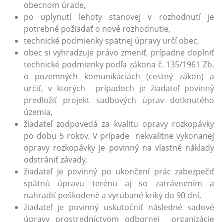
obecnom úrade,
po uplynutí lehoty stanovej v rozhodnutí je
potrebné požiadať o nové rozhodnutie,
technické podmienky spätnej úpravy určí obec,
obec si vyhradzuje právo zmeniť, prípadne doplniť
technické podmienky podľa zákona č. 135/1961 Zb.
o pozemných komunikáciách (cestný zákon) a
určiť, v ktorých prípadoch je žiadateľ povinný
predložiť projekt sadbových úprav dotknutého
územia,
žiadateľ zodpovedá za kvalitu opravy rozkopávky
po dobu 5 rokov. V prípade nekvalitne vykonanej
opravy rozkopávky je povinný na vlastné náklady
odstrániť závady,
žiadateľ je povinný po ukončení prác zabezpečiť
spätnú úpravu terénu aj so zatrávnením a
nahradiť poškodené a vyrúbané kríky do 90 dní,
žiadateľ je povinný uskutočniť následné sadové
úpravy prostredníctvom odbornej organizácie