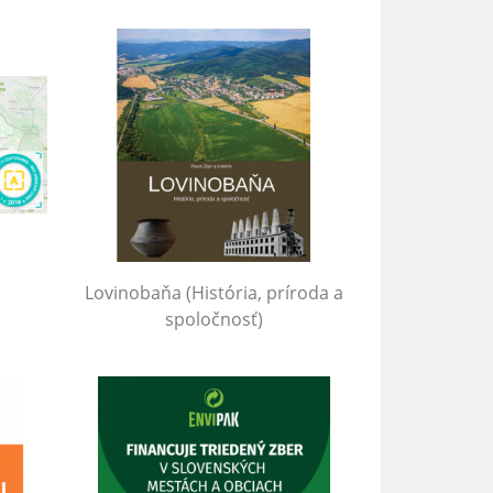
Lovinobaňa (História, príroda a
spoločnosť)