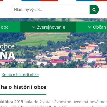
Hľadaný výraz...
 obci
Zverejňovanie
Občan
 obce
AŇA
Kniha o histórii obce
ha o histórii obce
októbra 2019
bola do života slávnostne uvedená nová mo