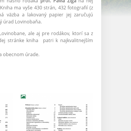
ním nášho rodáka
prof. Pavla Žiga
na nej
 Kniha ma vyše 430 strán, 432 fotografií (z
á väzba a lakovaný papier jej zaručujú
ný úrad Lovinobaňa.
ovinobane, ale aj pre rodákov, ktorí sa z
dej stránke kniha patri k najkvalitnejším
 na obecnom úrade.