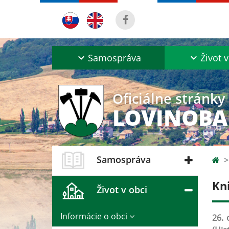
Samospráva
Život v
Oficiálne stránky
LOVINOB
Samospráva
Kni
Život v obci
Informácie o obci
26. 