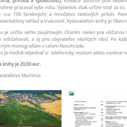
tória, príroda a spoločnosť).
Kolektív autorov pod vede
nzívne pracoval vyše roka. Výsledok však určite stojí za to.
o cca 100 farebných) a množstvo textových príloh. Pevn
ezentatívny vzhľad a trvácnosť. Vydavateľom knihy je Obec
a je určite veľmi zaujímavým čítaním nielen pre občanov L
 odsťahovali, a aj pre obyvateľov okolitých obcí. Po kaž
ecným monografiám v celom Novohrade.
u je možné objednať si telefonicky, mailom alebo osobne
 knihy je 20,00 eur.
vateľstvo Martinus