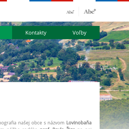
Kontakty
Voľby
nografia našej obce s názvom
Lovinobaňa