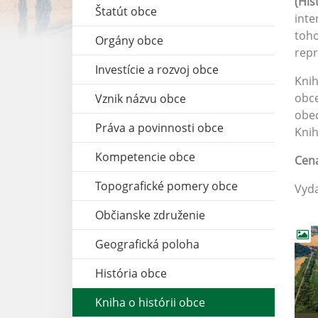
(His
Štatút obce
inte
toh
Orgány obce
repr
Investície a rozvoj obce
Knih
obce
Vznik názvu obce
ob
Práva a povinnosti obce
Knih
Kompetencie obce
Cena
Topografické pomery obce
Vyda
Občianske združenie
Geografická poloha
História obce
Kniha o histórii obce