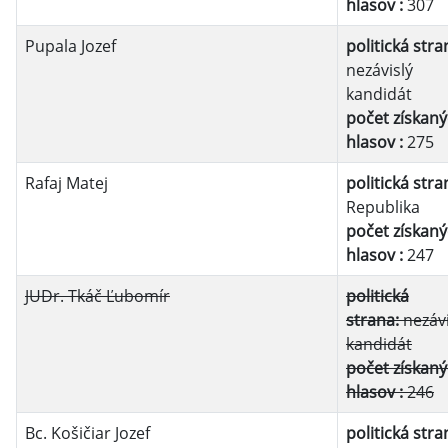
hlasov :
307
Pupala Jozef
politická stra
nezávislý
kandidát
počet získan
hlasov :
275
Rafaj Matej
politická stra
Republika
počet získan
hlasov :
247
JUDr. Tkáč Ľubomír
politická
strana:
nezávi
kandidát
počet získan
hlasov :
246
Bc. Košičiar Jozef
politická stra