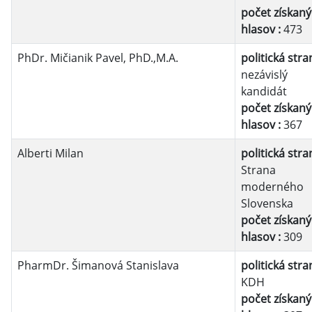
počet získan
hlasov :
473
PhDr. Mičianik Pavel, PhD.,M.A.
politická stra
nezávislý
kandidát
počet získan
hlasov :
367
Alberti Milan
politická stra
Strana
moderného
Slovenska
počet získan
hlasov :
309
PharmDr. Šimanová Stanislava
politická stra
KDH
počet získan