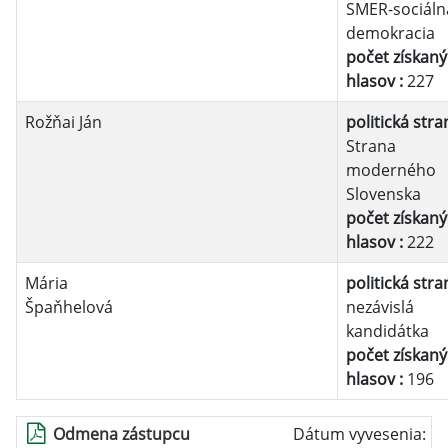
SMER-sociáln
demokracia
počet získan
hlasov :
227
Rožňai Ján
politická stra
Strana
moderného
Slovenska
počet získan
hlasov :
222
Mária
politická stra
Špaňhelová
nezávislá
kandidátka
počet získan
hlasov :
196
Odmena zástupcu
Dátum vyvesenia: