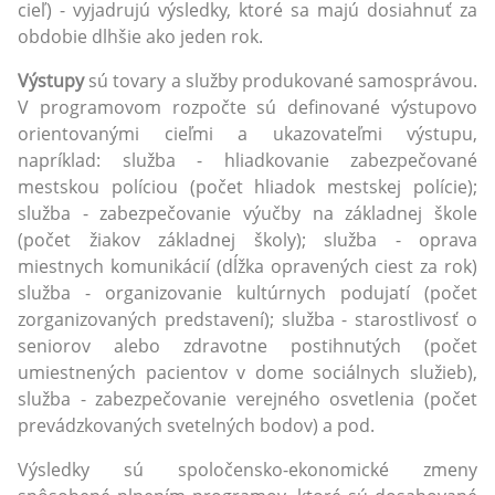
cieľ) - vyjadrujú výsledky, ktoré sa majú dosiahnuť za
obdobie dlhšie ako jeden rok.
Výstupy
sú tovary a služby produkované samosprávou.
V programovom rozpočte sú definované výstupovo
orientovanými cieľmi a ukazovateľmi výstupu,
napríklad: služba - hliadkovanie zabezpečované
mestskou políciou (počet hliadok mestskej polície);
služba - zabezpečovanie výučby na základnej škole
(počet žiakov základnej školy); služba - oprava
miestnych komunikácií (dĺžka opravených ciest za rok)
služba - organizovanie kultúrnych podujatí (počet
zorganizovaných predstavení); služba - starostlivosť o
seniorov alebo zdravotne postihnutých (počet
umiestnených pacientov v dome sociálnych služieb),
služba - zabezpečovanie verejného osvetlenia (počet
prevádzkovaných svetelných bodov) a pod.
Výsledky sú spoločensko-ekonomické zmeny