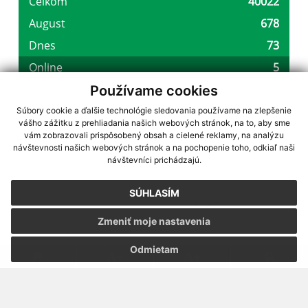
Používame cookies
Súbory cookie a ďalšie technológie sledovania používame na zlepšenie
vášho zážitku z prehliadania našich webových stránok, na to, aby sme
využite možnosť získavania aktuálnych informácií s využitím RSS
,
vám zobrazovali prispôsobený obsah a cielené reklamy, na analýzu
CMS systém (redakčný) systém ECHELON 2,
Mapa stránok
,
web portál
,
návštevnosti našich webových stránok a na pochopenie toho, odkiaľ naši
návštevníci prichádzajú.
webhosting
,
webex.digital, s.r.o.
,
domény
,
registrácia domény
,
spoločnosť webex.digital, s.r.o.
,
technický prevádzkovateľ
SÚHLASÍM
Posledná aktualizácia:
05.08.2026
Zmeniť moje nastavenia
Vytlačiť stránku
|
Vyhlásenie o prístupnosti
Autorské práva
|
Cookies
Odmietam
webdesign
|