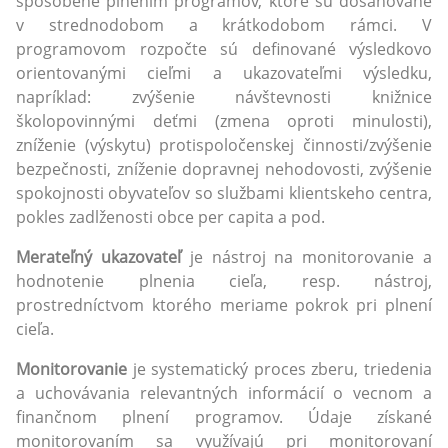
spôsobené plnením programov, ktoré sú dosahované
v strednodobom a krátkodobom rámci. V
programovom rozpočte sú definované výsledkovo
orientovanými cieľmi a ukazovateľmi výsledku,
napríklad: zvýšenie návštevnosti knižnice
školopovinnými deťmi (zmena oproti minulosti),
zníženie (výskytu) protispoločenskej činnosti/zvýšenie
bezpečnosti, zníženie dopravnej nehodovosti, zvýšenie
spokojnosti obyvateľov so službami klientskeho centra,
pokles zadlženosti obce per capita a pod.
Merateľný ukazovateľ
je nástroj na monitorovanie a
hodnotenie plnenia cieľa, resp. nástroj,
prostredníctvom ktorého meriame pokrok pri plnení
cieľa.
Monitorovanie
je systematický proces zberu, triedenia
a uchovávania relevantných informácií o vecnom a
finančnom plnení programov. Údaje získané
monitorovaním sa využívajú pri monitorovaní