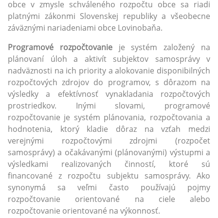
obce v zmysle schváleného rozpočtu obce sa riadi
platnými zákonmi Slovenskej republiky a všeobecne
záväznými nariadeniami obce Lovinobaňa.
Programové rozpočtovanie
je systém založený na
plánovaní úloh a aktivít subjektov samosprávy v
nadväznosti na ich priority a alokovanie disponibilných
rozpočtových zdrojov do programov, s dôrazom na
výsledky a efektívnosť vynakladania rozpočtových
prostriedkov. Inými slovami, programové
rozpočtovanie je systém plánovania, rozpočtovania a
hodnotenia, ktorý kladie dôraz na vzťah medzi
verejnými rozpočtovými zdrojmi (rozpočet
samosprávy) a očakávanými (plánovanými) výstupmi a
výsledkami realizovaných činností, ktoré sú
financované z rozpočtu subjektu samosprávy. Ako
synonymá sa veľmi často používajú pojmy
rozpočtovanie orientované na ciele alebo
rozpočtovanie orientované na výkonnosť.