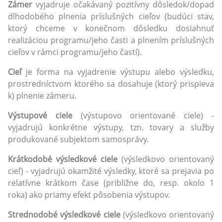
Zámer
vyjadruje očakávaný pozitívny dôsledok/dopad
dlhodobého plnenia príslušných cieľov (budúci stav,
ktorý chceme v konečnom dôsledku dosiahnuť
realizáciou programu/jeho časti a plnením príslušných
cieľov v rámci programu/jeho častí).
Cieľ
je forma na vyjadrenie výstupu alebo výsledku,
prostredníctvom ktorého sa dosahuje (ktorý prispieva
k) plnenie zámeru.
Výstupové ciele
(výstupovo orientované ciele) -
vyjadrujú konkrétne výstupy, tzn. tovary a služby
produkované subjektom samosprávy.
Krátkodobé výsledkové ciele
(výsledkovo orientovaný
cieľ) - vyjadrujú okamžité výsledky, ktoré sa prejavia po
relatívne krátkom čase (približne do, resp. okolo 1
roka) ako priamy efekt pôsobenia výstupov.
Strednodobé výsledkové ciele
(výsledkovo orientovaný