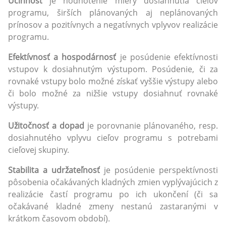
Účinnosť
je hodnotenie miery dosiahnutia cieľov
programu, širších plánovaných aj neplánovaných
prínosov a pozitívnych a negatívnych vplyvov realizácie
programu.
Efektívnosť a hospodárnosť
je posúdenie efektívnosti
vstupov k dosiahnutým výstupom. Posúdenie, či za
rovnaké vstupy bolo možné získať vyššie výstupy alebo
či bolo možné za nižšie vstupy dosiahnuť rovnaké
výstupy.
Užitočnosť a dopad
je porovnanie plánovaného, resp.
dosiahnutého vplyvu cieľov programu s potrebami
cieľovej skupiny.
Stabilita a udržateľnosť
je posúdenie perspektívnosti
pôsobenia očakávaných kladných zmien vyplývajúcich z
realizácie častí programu po ich ukončení (či sa
očakávané kladné zmeny nestanú zastaranými v
krátkom časovom období).