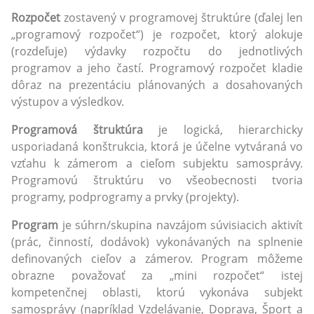
Rozpočet
zostavený v programovej štruktúre (ďalej len
„programový rozpočet“) je rozpočet, ktorý alokuje
(rozdeľuje) výdavky rozpočtu do jednotlivých
programov a jeho častí. Programový rozpočet kladie
dôraz na prezentáciu plánovaných a dosahovaných
výstupov a výsledkov.
Programová štruktúra
je logická, hierarchicky
usporiadaná konštrukcia, ktorá je účelne vytváraná vo
vzťahu k zámerom a cieľom subjektu samosprávy.
Programovú štruktúru vo všeobecnosti tvoria
programy, podprogramy a prvky (projekty).
Program
je súhrn/skupina navzájom súvisiacich aktivít
(prác, činností, dodávok) vykonávaných na splnenie
definovaných cieľov a zámerov. Program môžeme
obrazne považovať za „mini rozpočet“ istej
kompetenčnej oblasti, ktorú vykonáva subjekt
samosprávy (napríklad Vzdelávanie, Doprava, Šport a