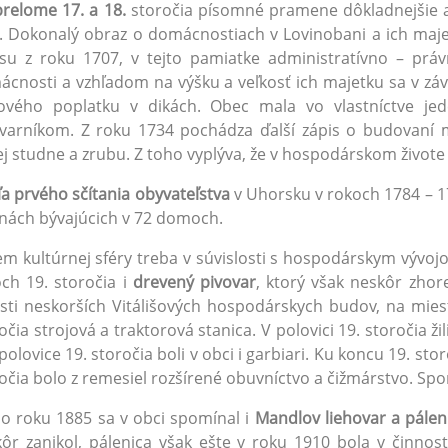
relome 17. a 18.
storočia písomné pramene dôkladnejšie 
. Dokonalý obraz o domácnostiach v Lovinobani a ich ma
su z roku 1707, v tejto pamiatke administratívno – prá
cnosti a vzhľadom na výšku a veľkosť ich majetku sa v záve
ového poplatku v dikách. Obec mala vo vlastníctve j
varníkom. Z roku 1734 pochádza ďalší zápis o budovaní 
j studne a zrubu. Z toho vyplýva, že v hospodárskom živote
a prvého sčítania obyvateľstva
v Uhorsku v rokoch 1784 – 17
nách bývajúcich v 72 domoch.
m kultúrnej sféry treba v súvislosti s hospodárskym vývo
ch 19. storočia i
drevený pivovar
, ktorý však neskôr zhor
sti neskorších Vitálišových hospodárskych budov, na mies
očia strojová a traktorová stanica. V polovici 19. storočia ž
 polovice 19. storočia boli v obci i garbiari. Ku koncu 19. st
očia bolo z remesiel rozšírené obuvníctvo a čižmárstvo. Spomí
o roku 1885 sa v obci spomínal i
Mandlov liehovar a pálen
ôr zanikol, pálenica však ešte v roku 1910 bola v činnos