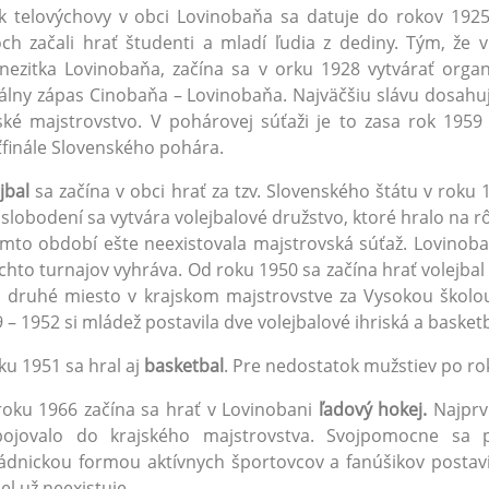
k telovýchovy v obci Lovinobaňa sa datuje do rokov 1925
ch začali hrať študenti a mladí ľudia z dediny. Tým, že 
ezitka Lovinobaňa, začína sa v orku 1928 vytvárať organ
iálny zápas Cinobaňa – Lovinobaňa. Najväčšiu slávu dosahu
ské majstrovstvo. V pohárovej súťaži je to zasa rok 1959
ťfinále Slovenského pohára.
jbal
sa začína v obci hrať za tzv. Slovenského štátu v roku 
slobodení sa vytvára volejbalové družstvo, ktoré hralo na r
mto období ešte neexistovala majstrovská súťaž. Lovinoba
chto turnajov vyhráva. Od roku 1950 sa začína hrať volejba
 druhé miesto v krajskom majstrovstve za Vysokou školo
 – 1952 si mládež postavila dve volejbalové ihriská a basketb
ku 1951 sa hral aj
basketbal
. Pre nedostatok mužstiev po rok
oku 1966 začína sa hrať v Lovinobani
ľadový hokej.
Najprv
bojovalo do krajského majstrovstva. Svojpomocne sa p
ádnickou formou aktívnych športovcov a fanúšikov postavi
el už neexistuje.