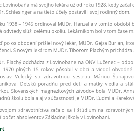
 Lovinobaňa má svojho lekára už od roku 1928, kedy začal o
. Schlesinger a na tieto účely postavil i svoj rodinný dom.
ku 1938 – 1945 ordinoval MUDr. Hanzel a v tomto období 
á odvtedy slúži celému okoliu. Lekárnikom bol v tom čase m
 po oslobodení prišiel nový lekár, MUDr. Gejza Burian, kto
čenci. S novým lekárom MUDr. Tiborom Plachým prichádza a
. Plachý odchádza z Lovinobane na ONV Lučenec – odbor 
u 1970 plných 15 rokov pôsobil v obci a viedol obvodné
toslav Velecký so zdravotnou sestrou Máriou Šuhajovo
aniková. Detskú poradňu pred deti a matky viedla a stá
árkou Slovenských magnezitových závodov bola MUDr. Ann
adnú školu bola a aj v súčastnosti je MUDr. Ľudmila Karelová
zvojom zdravotníctva začalo sa i štúdium na zdravotných 
í počet absolventov Základnej školy v Lovinobani.
rt