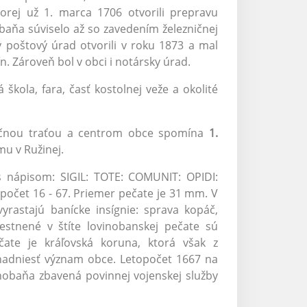
orej už 1. marca 1706 otvorili prepravu
baňa súviselo až so zavedením železničnej
 poštový úrad otvorili v roku 1873 a mal
. Zároveň bol v obci i notársky úrad.
škola, fara, časť kostolnej veže a okolité
zničnou traťou a centrom obce spomína
1.
omu v Ružinej.
 nápisom: SIGIL: TOTE: COMUNIT: OPIDI:
očet 16 - 67. Priemer pečate je 31 mm. V
vyrastajú banícke insígnie: sprava kopáč,
iestnené v štíte lovinobanskej pečate sú
čate je kráľovská koruna, ktorá však z
 nadniesť význam obce. Letopočet 1667 na
nobaňa zbavená povinnej vojenskej služby