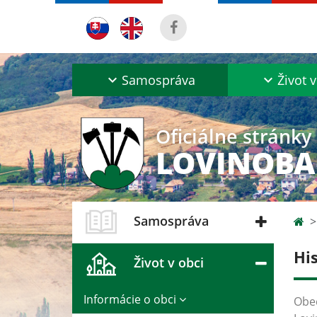
Samospráva
Život v
Oficiálne stránky
LOVINOB
Samospráva
Hi
Život v obci
Informácie o obci
Obec