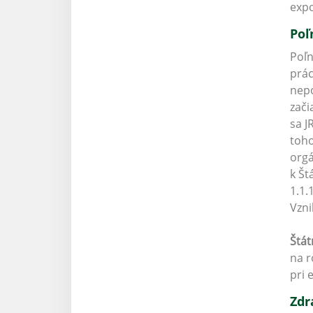
expo
Poľ
Poľn
prác
nepo
zači
sa J
toho
orgá
k Št
1.1.
Vzni
Štát
na r
pri 
Zdr