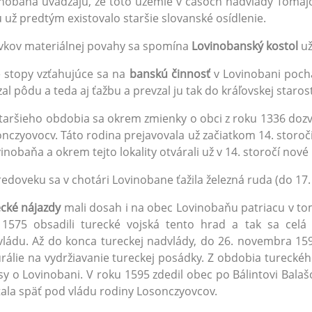
nobaňa uvádzajú, že toto územie v časoch nadvlády Tomaj
u už predtým existovalo staršie slovanské osídlenie.
vkov materiálnej povahy sa spomína
Lovinobanský kostol
už
 stopy vzťahujúce sa na
banskú činnosť
v Lovinobani pochá
vzal pôdu a teda aj ťažbu a prevzal ju tak do kráľovskej starost
taršieho obdobia sa okrem zmienky o obci z roku 1336 dozv
nczyovocv. Táto rodina prejavovala už začiatkom 14. storoči
vinobaňa a okrem tejto lokality otvárali už v 14. storočí nové
redoveku sa v chotári Lovinobane ťažila železná ruda (do 17.
cké nájazdy
mali dosah i na obec Lovinobaňu patriacu v t
a 1575 obsadili turecké vojská tento hrad a tak sa cel
ládu. Až do konca tureckej nadvlády, do 26. novembra 159
rálie na vydržiavanie tureckej posádky. Z obdobia turecké
sy o Lovinobani. V roku 1595 zdedil obec po Bálintovi Bala
ala späť pod vládu rodiny Losonczyovcov.