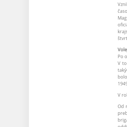
Vzni
časo
Magn
ofic
kraj
štvr
Vole
Po o
V to
taký
bolo
1949
V ro
Od r
pre
brig
oddi