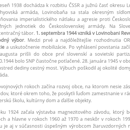
eseň 1938 dochádza k rozbitiu ČSSR a južnú časť okresu
thyovská armáda, Lovinobaňa sa stala okresným sídlo
ňovania imperialistického nátlaku a agresie proti Českos
ožných jednotiek do Československej armády. Na Slove
centračný tábor.
1. septembra 1944 vzniká v Lovinobani Re
odný
výbor
. Medzi prvé a najdôležitejšie rozhodnutia 
cie
a uskutočnenie mobilizácie. Po vyhlásení povstania začí
augusta prišli do obce prví slovenskí a sovietski partiz
0.1944 bolo SNP čiastočne potlačené. 28. januára 1945 v obci 
stred dediny cestný most. Výbuch poškodil aj okolité domy
áda.
vojnových rokoch začína rozvoj obce, na ktorom nesie z
dov, ktoré okrem toho, že poskytli ľuďom zamestnanie v rámci 
rskú školu, kultúrny dom a ďalšie objekty.
oku 1924 začala výstavba magnezitového závodu, ktorý b
ch a hlavne v rokoch 1960 až 1970 a neskôr v rokoch 19
u je aj v súčasnosti úspešným výrobcom žiaruvzdorných 