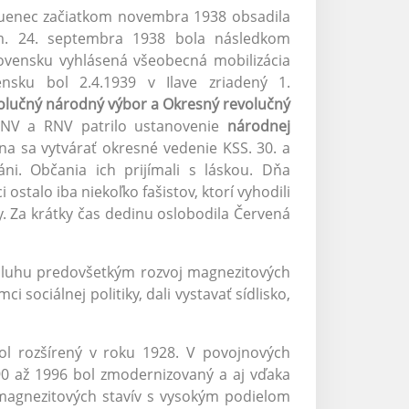
 Luenec začiatkom novembra 1938 obsadila
m. 24. septembra 1938 bola následkom
lovensku vyhlásená všeobecná mobilizácia
nsku bol 2.4.1939 v Ilave zriadený 1.
volučný národný výbor a Okresný revolučný
ORNV a RNV patrilo ustanovenie
národnej
na sa vytvárať okresné vedenie KSS. 30. a
áni. Občania ich prijímali s láskou. Dňa
ostalo iba niekoľko fašistov, ktorí vyhodili
. Za krátky čas dedinu oslobodila Červená
ásluhu predovšetkým rozvoj magnezitových
sociálnej politiky, dali vystavať sídlisko,
ol rozšírený v roku 1928. V povojnových
90 až 1996 bol zmodernizovaný a aj vďaka
magnezitových stavív s vysokým podielom