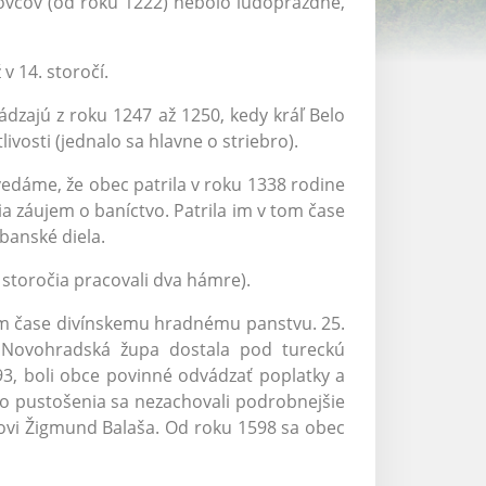
ovcov (od roku 1222) nebolo ľudoprázdne,
 v 14. storočí.
dzajú z roku 1247 až 1250, kedy kráľ Belo
livosti (jednalo sa hlavne o striebro).
edáme, že obec patrila v roku 1338 rodine
a záujem o baníctvo. Patrila im v tom čase
 banské diela.
 storočia pracovali dva hámre).
om čase divínskemu hradnému panstvu. 25.
á Novohradská župa dostala pod tureckú
3, boli obce povinné odvádzať poplatky a
ho pustošenia sa nezachovali podrobnejšie
šovi Žigmund Balaša. Od roku 1598 sa obec