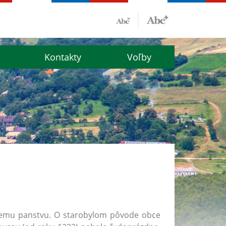
Kontakty
Voľby
skemu panstvu. O starobylom pôvode obce