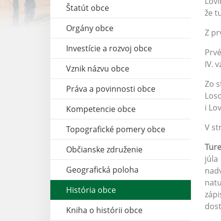
Lovi
Štatút obce
že t
Orgány obce
Z pr
Investície a rozvoj obce
Prvé
IV. 
Vznik názvu obce
Zo s
Práva a povinnosti obce
Loso
i Lo
Kompetencie obce
V st
Topografické pomery obce
Ture
Občianske združenie
júl
Geografická poloha
nadv
natu
História obce
zápi
dost
Kniha o histórii obce