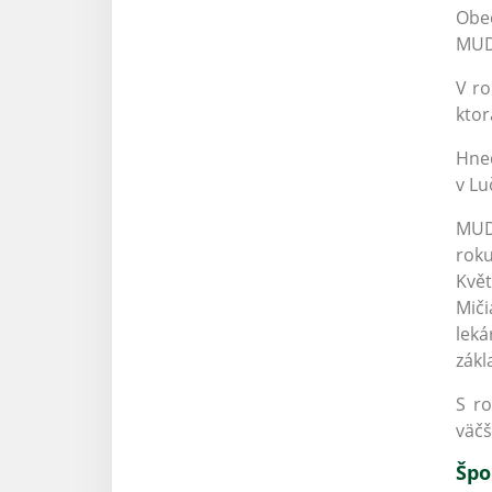
Obec
MUDr
V ro
ktor
Hneď
v Lu
MUDr
rok
Kvě
Miči
lek
zákl
S ro
väčš
Špo