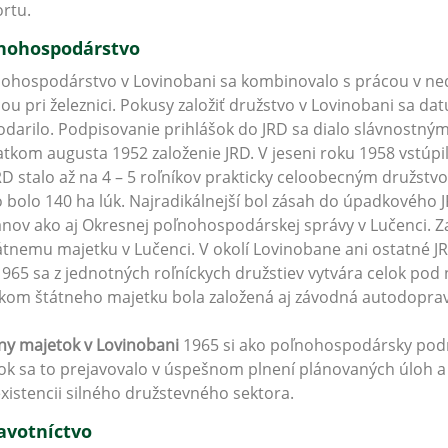
rtu.
nohospodárstvo
ohospodárstvo v Lovinobani sa kombinovalo s prácou v n
ou pri železnici. Pokusy založiť družstvo v Lovinobani sa datu
darilo. Podpisovanie prihlášok do JRD sa dialo slávnost
atkom augusta 1952 založenie JRD. V jeseni roku 1958 vstúp
RD stalo až na 4 – 5 roľníkov prakticky celoobecným družst
 bolo 140 ha lúk. Najradikálnejší bol zásah do úpadkového 
nov ako aj Okresnej poľnohospodárskej správy v Lučenci. Za
átnemu majetku v Lučenci. V okolí Lovinobane ani ostatné 
1965 sa z jednotných roľníckych družstiev vytvára celok pod 
kom štátneho majetku bola založená aj závodná autodoprav
ny majetok v Lovinobani
1965 si ako poľnohospodársky podni
ok sa to prejavovalo v úspešnom plnení plánovaných úloh a
existencii silného družstevného sektora.
avotníctvo