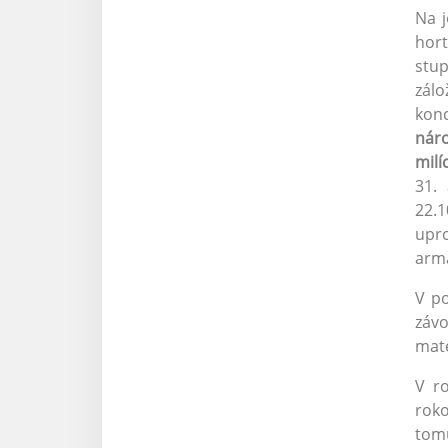
Na j
hor
stup
zál
kon
nár
milí
31. 
22.1
upro
arm
V po
závo
mate
V r
roko
tom