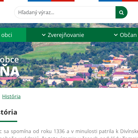
Hľadaný výraz...
 obci
Zverejňovanie
Občan
 obce
AŇA
História
stória
 sa spomína od roku 1336 a v minulosti patrila k Divín