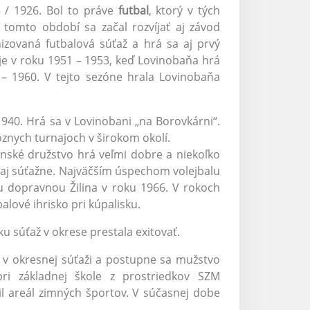
 / 1926. Bol to práve
futbal
, ktorý v tých
v tomto období sa začal rozvíjať aj závod
izovaná futbalová súťaž a hrá sa aj prvý
je v roku 1951 – 1953, keď Lovinobaňa hrá
 – 1960. V tejto sezóne hrala Lovinobaňa
1940. Hrá sa v Lovinobani „na Borovkárni“.
ôznych turnajoch v širokom okolí.
nské družstvo hrá veľmi dobre a niekoľko
l aj súťažne. Najväčším úspechom volejbalu
u dopravnou Žilina v roku 1966. V rokoch
alové ihrisko pri kúpalisku.
u súťaž v okrese prestala exitovať.
 v okresnej súťaži a postupne sa mužstvo
ri základnej škole z prostriedkov SZM
l areál zimných športov. V súčasnej dobe