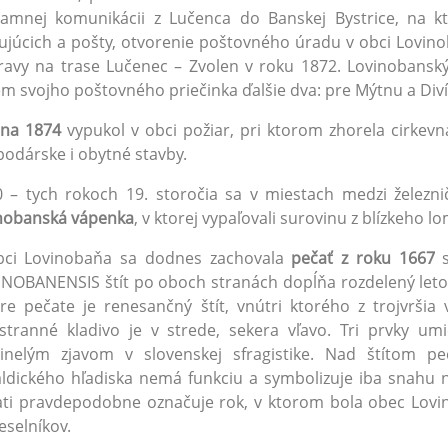
amnej komunikácii z Lučenca do Banskej Bystrice, na kt
ujúcich a pošty, otvorenie poštovného úradu v obci Lovino
avy na trase Lučenec – Zvolen v roku 1872. Lovinobanský
m svojho poštovného priečinka ďalšie dva: pre Mýtnu a Divín
úna 1874
vypukol v obci požiar, pri ktorom zhorela cirkevná 
odárske i obytné stavby.
0 – tych rokoch 19. storočia sa v miestach medzi žele
inobanská vápenka
, v ktorej vypaľovali surovinu z blízkeho l
bci Lovinobaňa sa dodnes zachovala
pečať z roku 1667
s
NOBANENSIS štít po oboch stranách dopĺňa rozdelený letop
re pečate je renesančný štít, vnútri ktorého z trojvršia 
stranné kladivo je v strede, sekera vľavo. Tri prvky um
dinelým zjavom v slovenskej sfragistike. Nad štítom pe
ldického hľadiska nemá funkciu a symbolizuje iba snahu
ti pravdepodobne označuje rok, v ktorom bola obec Lovi
selníkov.