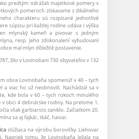
ako predtým odrážali majetkové pomery v
jetkových pomeroch získavame z dikálneho
vneho charakteru sú rozpísané jednotlivé
re súpisu pri každej rodine udáva i výška
eden mlynský kameň a pivovar s jedným
mlyna, resp. Jeho zdokonalení vybudovaní
 obce mal mlyn dôležité postavenie.
87, žilo v Lovinobani 730 obyvateľov v 132
jom obce Lovinobaňa spomenúť v 40 – tych
el a viac ho už neobnovili. Nachádzal sa v
te, kde bola v 60 – tych rokoch minulého
ili v obci 4 debnárske rodiny. Na prelome 1.
oročia však garbiarsto zaniklo. Začiatkom 20.
na sa aj fajkár, tkáč, haviar.
ica
slúžiaca na výrobu borovičky. Liehovar
ti. Napriek tomu, že Lovinobaňa ležala na