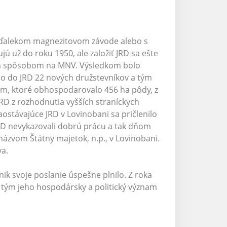
eďalekom magnezitovom závode alebo s
jú už do roku 1950, ale založiť JRD sa ešte
ným spôsobom na MNV. Výsledkom bolo
ilo do JRD 22 nových družstevníkov a tým
vom, ktoré obhospodarovalo 456 ha pôdy, z
JRD z rozhodnutia vyšších straníckych
ostávajúce JRD v Lovinobani sa pričlenilo
JRD nevykazovali dobrú prácu a tak dňom
názvom Štátny majetok, n.p., v Lovinobani.
a.
k svoje poslanie úspešne plnilo. Z roka
 tým jeho hospodársky a politický význam