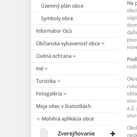
Na p
Územný plán obce
obci
súpi
Symboly obce
domá
Informátor Ocú
daň
pivo
Občianska vybavenosť obce
nove
Civilná ochrana
Podľ
rodi
Iné
Okre
Turistika
roko
Fotogaléria
obla
stor
Moja obec v štatistikách
a 2.
stor
☆ Mobilná aplikácia obce
Okol
Zverejňovanie
nesk