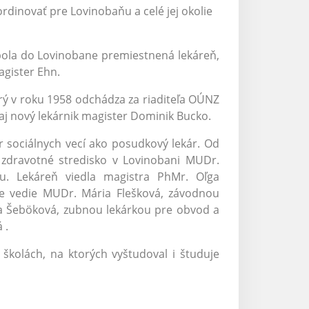
rdinovať pre Lovinobaňu a celé jej okolie
bola do Lovinobane premiestnená lekáreň,
agister Ehn.
rý v roku 1958 odchádza za riaditeľa OÚNZ
j nový lekárnik magister Dominik Bucko.
sociálnych vecí ako posudkový lekár. Od
 zdravotné stredisko v Lovinobani MUDr.
u. Lekáreň viedla magistra PhMr. Oľga
le vedie MUDr. Mária Flešková, závodnou
a Šeböková, zubnou lekárkou pre obvod a
 .
školách, na ktorých vyštudoval i študuje