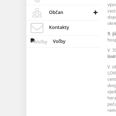
význ
cest
Občan
dopr
okre
Kontakty
9. j
hosp
Voľby
V 7
lov
V o
LOVI
cent
dvoj
oje
hera
peča
reme