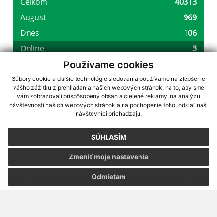
Používame cookies
Súbory cookie a ďalšie technológie sledovania používame na zlepšenie
vášho zážitku z prehliadania našich webových stránok, na to, aby sme
využite možnosť získavania aktuálnych informácií s využitím RSS
,
vám zobrazovali prispôsobený obsah a cielené reklamy, na analýzu
CMS systém (redakčný) systém ECHELON 2,
Mapa stránok
,
web portál
,
návštevnosti našich webových stránok a na pochopenie toho, odkiaľ naši
návštevníci prichádzajú.
webhosting
,
webex.digital, s.r.o.
,
domény
,
registrácia domény
,
spoločnosť webex.digital, s.r.o.
,
technický prevádzkovateľ
SÚHLASÍM
Posledná aktualizácia:
07.08.2026
Zmeniť moje nastavenia
Vytlačiť stránku
|
Vyhlásenie o prístupnosti
Autorské práva
|
Cookies
Odmietam
webdesign
|