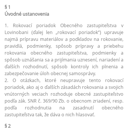
§ 1
Úvodné ustanovenia
1. Rokovací poriadok Obecného zastupiteľstva v
Lovinobani (ďalej len „rokovací poriadok“) upravuje
najmä prípravu materiálov a podkladov na rokovanie,
pravidlá, podmienky, spôsob prípravy a priebehu
rokovania obecného zastupiteľstva, podmienky a
spôsob uznášania sa a prijímania uznesení, nariadení a
ďalších rozhodnutí, spôsob kontroly ich plnenia a
zabezpečovanie úloh obecnej samosprávy.
2. O otázkach, ktoré neupravuje tento rokovací
poriadok, ako aj o ďalších zásadách rokovania a svojich
vnútorných veciach rozhoduje obecné zastupiteľstvo
podľa zák. SNR č. 369/90 Zb. o obecnom zriadení, resp.
podľa rozhodnutia na zasadnutí obecného
zastupiteľstva tak, že dáva o nich hlasovať.
§ 2