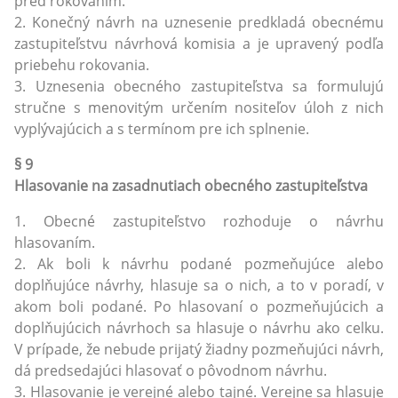
pred rokovaním.
2. Konečný návrh na uznesenie predkladá obecnému
zastupiteľstvu návrhová komisia a je upravený podľa
priebehu rokovania.
3. Uznesenia obecného zastupiteľstva sa formulujú
stručne s menovitým určením nositeľov úloh z nich
vyplývajúcich a s termínom pre ich splnenie.
§ 9
Hlasovanie na zasadnutiach obecného zastupiteľstva
1. Obecné zastupiteľstvo rozhoduje o návrhu
hlasovaním.
2. Ak boli k návrhu podané pozmeňujúce alebo
doplňujúce návrhy, hlasuje sa o nich, a to v poradí, v
akom boli podané. Po hlasovaní o pozmeňujúcich a
doplňujúcich návrhoch sa hlasuje o návrhu ako celku.
V prípade, že nebude prijatý žiadny pozmeňujúci návrh,
dá predsedajúci hlasovať o pôvodnom návrhu.
3. Hlasovanie je verejné alebo tajné. Verejne sa hlasuje