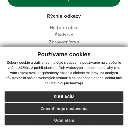
Rýchle odkazy
História obce
Školstvo
Zdravotníctvo
Fotogaléria
Používame cookies
Kontakty
Súbory cookie a ďalšie technológie sledovania používame na zlepšenie
Zoznam obcí SR
vášho zážitku z prehliadania našich webových stránok, na to, aby sme
vám zobrazovali prispôsobený obsah a cielené reklamy, na analýzu
návštevnosti našich webových stránok a na pochopenie toho, odkiaľ naši
návštevníci prichádzajú.
Kontaktné informácie
SÚHLASÍM
+421 47 /451 25 16
Zmeniť moje nastavenia
+421 47 /451 25 15
Odmietam