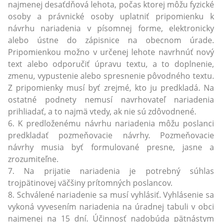
najmenej desaťdňová lehota, počas ktorej môžu fyzické
osoby a právnické osoby uplatniť pripomienku k
návrhu nariadenia v písomnej forme, elektronicky
alebo ústne do zápisnice na obecnom úrade.
Pripomienkou možno v určenej lehote navrhnúť nový
text alebo odporučiť úpravu textu, a to doplnenie,
zmenu, vypustenie alebo spresnenie pôvodného textu.
Z pripomienky musí byť zrejmé, kto ju predkladá. Na
ostatné podnety nemusí navrhovateľ nariadenia
prihliadať, a to najmä vtedy, ak nie sú zdôvodnené.
6. K predloženému návrhu nariadenia môžu poslanci
predkladať pozmeňovacie návrhy. Pozmeňovacie
návrhy musia byť formulované presne, jasne a
zrozumiteľne.
7. Na prijatie nariadenia je potrebný súhlas
trojpätinovej väčšiny prítomných poslancov.
8. Schválené nariadenie sa musí vyhlásiť. Vyhlásenie sa
vykoná vyvesením nariadenia na úradnej tabuli v obci
najmenej na 15 dní. Účinnosť nadobúda pätnástym