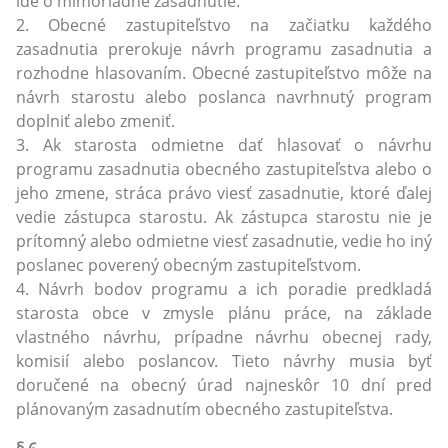
ide o mimoriadne zasadnutie.
2. Obecné zastupiteľstvo na začiatku každého
zasadnutia prerokuje návrh programu zasadnutia a
rozhodne hlasovaním. Obecné zastupiteľstvo môže na
návrh starostu alebo poslanca navrhnutý program
doplniť alebo zmeniť.
3. Ak starosta odmietne dať hlasovať o návrhu
programu zasadnutia obecného zastupiteľstva alebo o
jeho zmene, stráca právo viesť zasadnutie, ktoré ďalej
vedie zástupca starostu. Ak zástupca starostu nie je
prítomný alebo odmietne viesť zasadnutie, vedie ho iný
poslanec poverený obecným zastupiteľstvom.
4. Návrh bodov programu a ich poradie predkladá
starosta obce v zmysle plánu práce, na základe
vlastného návrhu, prípadne návrhu obecnej rady,
komisií alebo poslancov. Tieto návrhy musia byť
doručené na obecný úrad najneskôr 10 dní pred
plánovaným zasadnutím obecného zastupiteľstva.