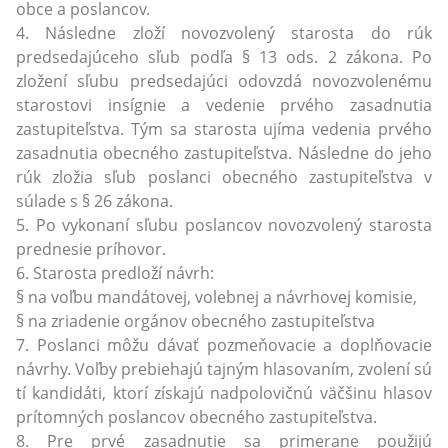
obce a poslancov.
4. Následne zloží novozvolený starosta do rúk
predsedajúceho sľub podľa § 13 ods. 2 zákona. Po
zložení sľubu predsedajúci odovzdá novozvolenému
starostovi insígnie a vedenie prvého zasadnutia
zastupiteľstva. Tým sa starosta ujíma vedenia prvého
zasadnutia obecného zastupiteľstva. Následne do jeho
rúk zložia sľub poslanci obecného zastupiteľstva v
súlade s § 26 zákona.
5. Po vykonaní sľubu poslancov novozvolený starosta
prednesie príhovor.
6. Starosta predloží návrh:
§ na voľbu mandátovej, volebnej a návrhovej komisie,
§ na zriadenie orgánov obecného zastupiteľstva
7. Poslanci môžu dávať pozmeňovacie a doplňovacie
návrhy. Voľby prebiehajú tajným hlasovaním, zvolení sú
tí kandidáti, ktorí získajú nadpolovičnú väčšinu hlasov
prítomných poslancov obecného zastupiteľstva.
8. Pre prvé zasadnutie sa primerane použijú