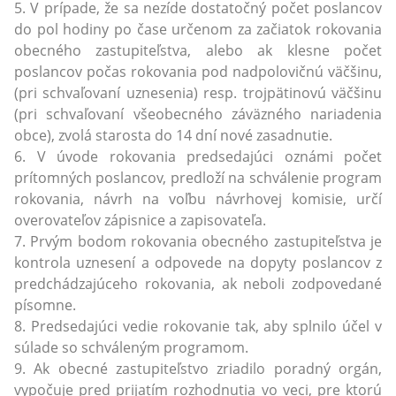
5. V prípade, že sa nezíde dostatočný počet poslancov
do pol hodiny po čase určenom za začiatok rokovania
obecného zastupiteľstva, alebo ak klesne počet
poslancov počas rokovania pod nadpolovičnú väčšinu,
(pri schvaľovaní uznesenia) resp. trojpätinovú väčšinu
(pri schvaľovaní všeobecného záväzného nariadenia
obce), zvolá starosta do 14 dní nové zasadnutie.
6. V úvode rokovania predsedajúci oznámi počet
prítomných poslancov, predloží na schválenie program
rokovania, návrh na voľbu návrhovej komisie, určí
overovateľov zápisnice a zapisovateľa.
7. Prvým bodom rokovania obecného zastupiteľstva je
kontrola uznesení a odpovede na dopyty poslancov z
predchádzajúceho rokovania, ak neboli zodpovedané
písomne.
8. Predsedajúci vedie rokovanie tak, aby splnilo účel v
súlade so schváleným programom.
9. Ak obecné zastupiteľstvo zriadilo poradný orgán,
vypočuje pred prijatím rozhodnutia vo veci, pre ktorú