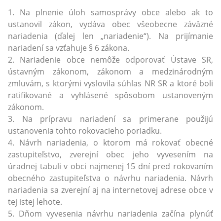
1. Na plnenie úloh samosprávy obce alebo ak to
ustanovil zákon, vydáva obec všeobecne záväzné
nariadenia (ďalej len „nariadenie“). Na prijímanie
nariadení sa vzťahuje § 6 zákona.
2. Nariadenie obce nemôže odporovať Ústave SR,
ústavným zákonom, zákonom a medzinárodným
zmluvám, s ktorými vyslovila súhlas NR SR a ktoré boli
ratifikované a vyhlásené spôsobom ustanoveným
zákonom.
3. Na prípravu nariadení sa primerane použijú
ustanovenia tohto rokovacieho poriadku.
4. Návrh nariadenia, o ktorom má rokovať obecné
zastupiteľstvo, zverejní obec jeho vyvesením na
úradnej tabuli v obci najmenej 15 dní pred rokovaním
obecného zastupiteľstva o návrhu nariadenia. Návrh
nariadenia sa zverejní aj na internetovej adrese obce v
tej istej lehote.
5. Dňom vyvesenia návrhu nariadenia začína plynúť