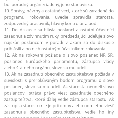
bol poradný orgán zriadený, jeho stanovisko.
10. Správy, návrhy a ostatné veci, ktoré sú zaradené do
programu rokovania, uvedie spravidla starosta,
zodpovedný pracovník, hlavný kontrolór a pod.
11. Do diskusie sa hlásia poslanci a ostatní účastníci
zasadnutia zdvihnutím ruky, predsedajúci udeľuje slovo
najskôr poslancom v poradí v akom sa do diskusie
prihlásili a po nich ostatným účastníkom rokovania.
12. Ak na rokovaní požiada o slovo poslanec NR SR,
poslanec Európskeho parlamentu, zástupca vlády
alebo štátneho orgánu, slovo sa mu udelí.
13. Ak na zasadnutí obecného zastupiteľstva požiada v
súvislosti s prerokúvaným bodom programu o slovo
poslanec, slovo sa mu udelí. Ak starosta neudelí slovo
poslancovi, stráca právo viesť zasadnutie obecného
zastupiteľstva, ktoré ďalej vedie zástupca starostu. Ak
zástupca starostu nie je prítomný alebo odmietne viesť
zasadnutie obecného zastupiteľstva, vedie ho iný