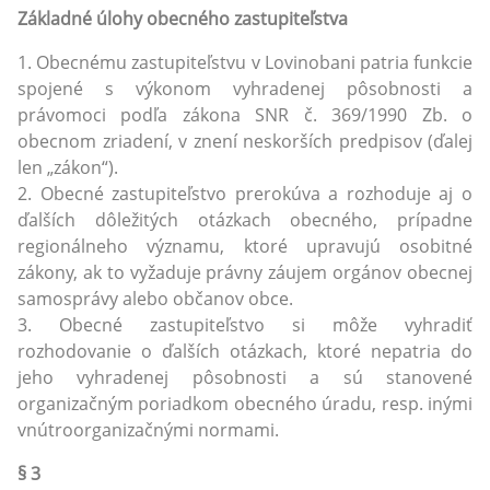
Základné úlohy obecného zastupiteľstva
1. Obecnému zastupiteľstvu v Lovinobani patria funkcie
spojené s výkonom vyhradenej pôsobnosti a
právomoci podľa zákona SNR č. 369/1990 Zb. o
obecnom zriadení, v znení neskorších predpisov (ďalej
len „zákon“).
2. Obecné zastupiteľstvo prerokúva a rozhoduje aj o
ďalších dôležitých otázkach obecného, prípadne
regionálneho významu, ktoré upravujú osobitné
zákony, ak to vyžaduje právny záujem orgánov obecnej
samosprávy alebo občanov obce.
3. Obecné zastupiteľstvo si môže vyhradiť
rozhodovanie o ďalších otázkach, ktoré nepatria do
jeho vyhradenej pôsobnosti a sú stanovené
organizačným poriadkom obecného úradu, resp. inými
vnútroorganizačnými normami.
§ 3