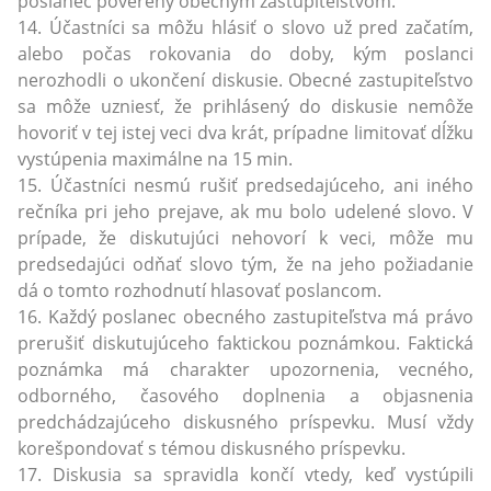
poslanec poverený obecným zastupiteľstvom.
14. Účastníci sa môžu hlásiť o slovo už pred začatím,
alebo počas rokovania do doby, kým poslanci
nerozhodli o ukončení diskusie. Obecné zastupiteľstvo
sa môže uzniesť, že prihlásený do diskusie nemôže
hovoriť v tej istej veci dva krát, prípadne limitovať dĺžku
vystúpenia maximálne na 15 min.
15. Účastníci nesmú rušiť predsedajúceho, ani iného
rečníka pri jeho prejave, ak mu bolo udelené slovo. V
prípade, že diskutujúci nehovorí k veci, môže mu
predsedajúci odňať slovo tým, že na jeho požiadanie
dá o tomto rozhodnutí hlasovať poslancom.
16. Každý poslanec obecného zastupiteľstva má právo
prerušiť diskutujúceho faktickou poznámkou. Faktická
poznámka má charakter upozornenia, vecného,
odborného, časového doplnenia a objasnenia
predchádzajúceho diskusného príspevku. Musí vždy
korešpondovať s témou diskusného príspevku.
17. Diskusia sa spravidla končí vtedy, keď vystúpili