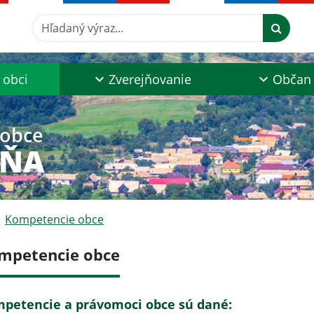
Hľadaný výraz...
 obci
Zverejňovanie
Občan
 obce
AŇA
Kompetencie obce
mpetencie obce
petencie a právomoci obce sú dané: