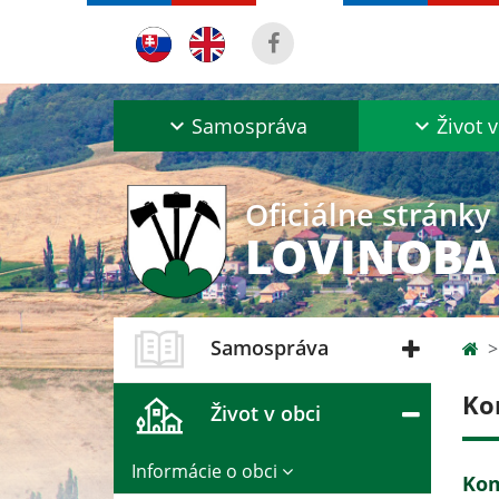
Samospráva
Život v
Oficiálne stránky
LOVINOB
Samospráva
Ko
Život v obci
Informácie o obci
Kom