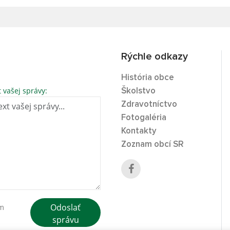
Rýchle odkazy
História obce
t vašej správy:
Školstvo
Zdravotníctvo
Fotogaléria
Kontakty
Zoznam obcí SR
Odoslať
ím
správu