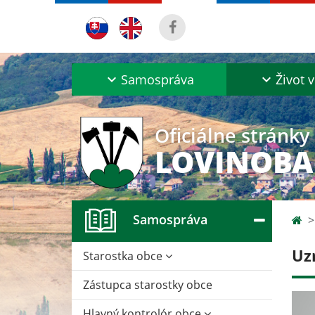
Samospráva
Život v
Oficiálne stránky
LOVINOB
Samospráva
Uz
Starostka obce
Zástupca starostky obce
Hlavný kontrolór obce