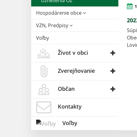
Uznesenia OZ
1
Hospodárenie obce
202
VZN, Predpisy
Súpi
Obec
Voľby
Lov
Život v obci
Zverejňovanie
Občan
Kontakty
Voľby