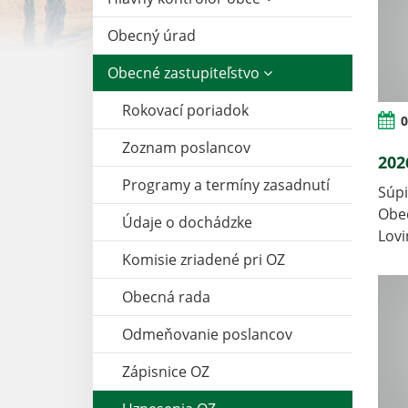
Obecný úrad
Obecné zastupiteľstvo
Rokovací poriadok
0
Zoznam poslancov
202
Programy a termíny zasadnutí
Súpi
Obec
Údaje o dochádzke
Lov
Komisie zriadené pri OZ
Obecná rada
Odmeňovanie poslancov
Zápisnice OZ