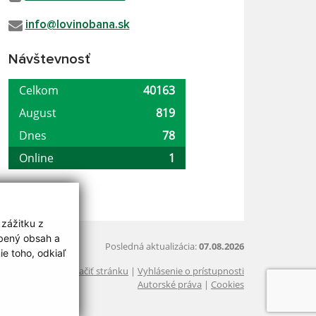
info@lovinobana.sk
Návštevnosť
 zážitku z
obený obsah a
Posledná aktualizácia:
07.08.2026
e toho, odkiaľ
Vytlačiť stránku
|
Vyhlásenie o prístupnosti
Autorské práva
|
Cookies