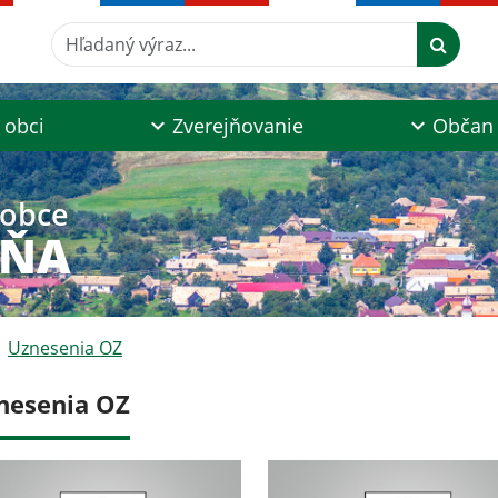
Hľadaný výraz...
 obci
Zverejňovanie
Občan
 obce
AŇA
Uznesenia OZ
nesenia OZ