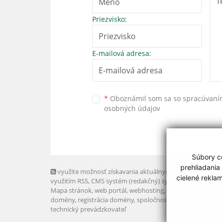
Priezvisko:
E-mailová adresa:
*
Oboznámil som sa so
spracúvan
osobných údajov
Súbory co
prehliadania
využite možnosť získavania aktuálnych informácií s
cielené rekla
využitím RSS
, CMS systém (redakčný) systém ECHELON 2,
Mapa stránok
,
web portál
,
webhosting
,
webex.digital, s.r.o
domény
,
registrácia domény
,
spoločnosť webex.digital, s.r.
technický prevádzkovateľ