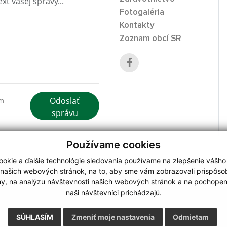
Fotogaléria
Kontakty
Zoznam obcí SR
Odoslať
ím
správu
Používame cookies
okie a ďalšie technológie sledovania používame na zlepšenie vášho
 našich webových stránok, na to, aby sme vám zobrazovali prispôs
my, na analýzu návštevnosti našich webových stránok a na pochopeni
webdesign
|
naši návštevníci prichádzajú.
.
,
o.
,
SÚHLASÍM
Zmeniť moje nastavenia
Odmietam