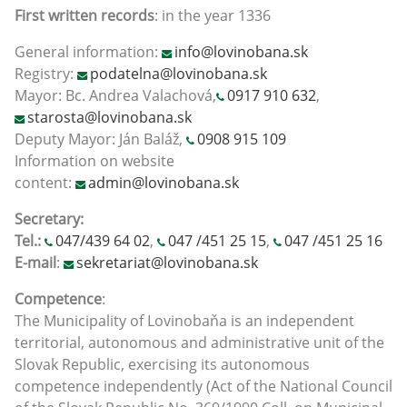
First written records
: in the year 1336
General information:
info@lovinobana.sk
Registry:
podatelna@lovinobana.sk
Mayor: Bc. Andrea Valachová,
0917 910 632
,
starosta@lovinobana.sk
Deputy Mayor: Ján Baláž,
0908 915 109
Information on website
content:
admin@lovinobana.sk
Secretary:
Tel.:
047/439 64 02
,
047 /451 25 15
,
047 /451 25 16
E-mail
:
sekretariat@lovinobana.sk
Competence
:
The Municipality of Lovinobaňa is an independent
territorial, autonomous and administrative unit of the
Slovak Republic, exercising its autonomous
competence independently (Act of the National Council