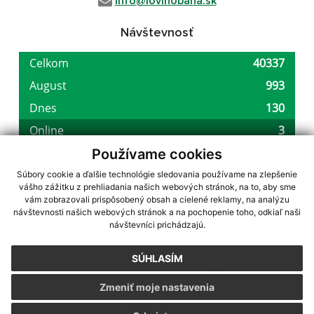
info@lovinobana.sk
Návštevnosť
Používame cookies
Súbory cookie a ďalšie technológie sledovania používame na zlepšenie
vášho zážitku z prehliadania našich webových stránok, na to, aby sme
využite možnosť získavania aktuálnych informácií s využitím RSS
,
vám zobrazovali prispôsobený obsah a cielené reklamy, na analýzu
CMS systém (redakčný) systém ECHELON 2,
Mapa stránok
,
web portál
,
návštevnosti našich webových stránok a na pochopenie toho, odkiaľ naši
návštevníci prichádzajú.
webhosting
,
webex.digital, s.r.o.
,
domény
,
registrácia domény
,
spoločnosť webex.digital, s.r.o.
,
technický prevádzkovateľ
SÚHLASÍM
Posledná aktualizácia:
07.08.2026
Zmeniť moje nastavenia
Vytlačiť stránku
|
Vyhlásenie o prístupnosti
Autorské práva
|
Cookies