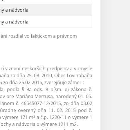
hy a nádvoria
hy a nádvoria
áni rozdiel vo faktickom a právnom
cí v znení neskorších predpisov a v zmysle
baňa zo dňa 25. 08. 2010, Obec Lovinobaňa
 zo dňa 25.02.2015, zverejňuje zámer :
, podľa § 9a ods. 8 písm. e) zákona č.
kov pre Mariána Mertusa, narodený 01. 05.
plánom č. 46545077-12/2015, zo dňa 03.02
, úradne overený dňa 11. 02. 2015 pod č.
o výmere 171 m² a č.p. 1220/11 o výmere 1
 plochy a nádvoria o výmere 1211 m2.