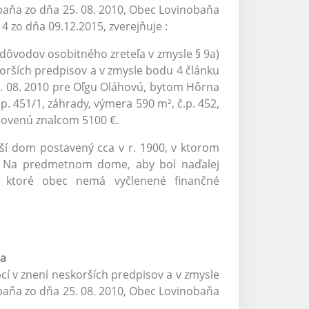
baňa zo dňa 25. 08. 2010, Obec Lovinobaňa
 zo dňa 09.12.2015, zverejňuje :
dôvodov osobitného zreteľa v zmysle § 9a)
korších predpisov a v zmysle bodu 4 článku
. 08. 2010 pre Oľgu Oláhovú, bytom Hôrna
. 451/1, záhrady, výmera 590 m², č.p. 452,
novenú znalcom 5100 €.
arší dom postavený cca v r. 1900, v ktorom
1. Na predmetnom dome, aby bol naďalej
a ktoré obec nemá vyčlenené finančné
ňa
cí v znení neskorších predpisov a v zmysle
baňa zo dňa 25. 08. 2010, Obec Lovinobaňa