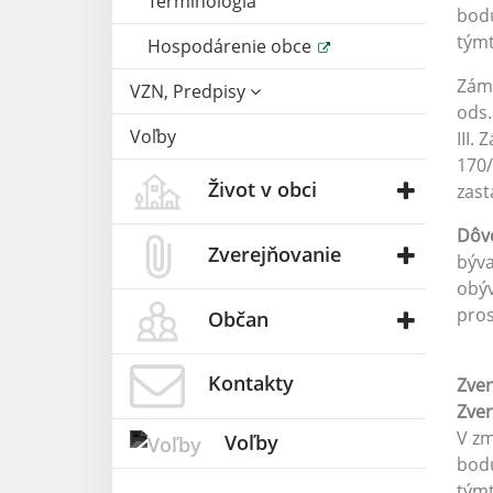
Terminológia
bodu
týmt
Hospodárenie obce
Záme
VZN, Predpisy
ods.
Voľby
III.
170/
Život v obci
zast
Dôv
Zverejňovanie
býv
obý
pros
Občan
Kontakty
Zver
Zve
V zm
Voľby
bodu
týmt