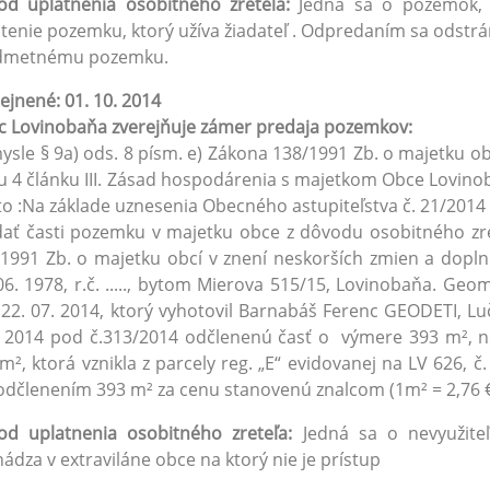
od uplatnenia osobitného zreteľa:
Jedná sa o pozemok, 
tenie pozemku, ktorý užíva žiadateľ . Odpredaním sa odstrá
dmetnému pozemku.
ejnené: 01. 10. 2014
 Lovinobaňa zverejňuje zámer predaja pozemkov:
ysle § 9a) ods. 8 písm. e) Zákona 138/1991 Zb. o majetku ob
 4 článku III. Zásad hospodárenia s majetkom Obce Lovino
o :Na základe uznesenia Obecného astupiteľstva č. 21/2014 
ať časti pozemku v majetku obce z dôvodu osobitného zret
1991 Zb. o majetku obcí v znení neskorších zmien a dopl
06. 1978, r.č. ....., bytom Mierova 515/15, Lovinobaňa. Ge
22. 07. 2014, ktorý vyhotovil Barnabáš Ferenc GEODETI, L
. 2014 pod č.313/2014 odčlenenú časť o výmere 393 m², 
m², ktorá vznikla z parcely reg. „E“ evidovanej na LV 626, 
dčlenením 393 m² za cenu stanovenú znalcom (1m² = 2,76 €),
od uplatnenia osobitného zreteľa:
Jedná sa o nevyužiteľ
ádza v extraviláne obce na ktorý nie je prístup