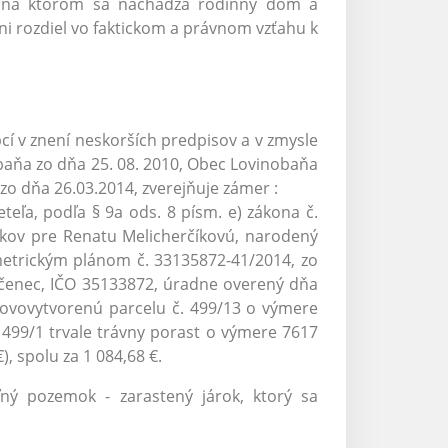
na ktorom sa nachádza rodinný dom a
ni rozdiel vo faktickom a právnom vzťahu k
cí v znení neskorších predpisov a v zmysle
baňa zo dňa 25. 08. 2010, Obec Lovinobaňa
zo dňa 26.03.2014, zverejňuje zámer :
eľa, podľa § 9a ods. 8 písm. e) zákona č.
nkov pre Renatu Melicherčíkovú, narodený
ometrickým plánom č. 33135872-41/2014, zo
učenec, IČO 35133872, úradne overený dňa
novovytvorenú parcelu č. 499/13 o výmere
č. 499/1 trvale trávny porast o výmere 7617
 spolu za 1 084,68 €.
ný pozemok - zarastený járok, ktorý sa