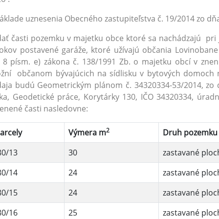
áklade uznesenia Obecného zastupiteľstva č. 19/2014 zo dňa
ať časti pozemku v majetku obce ktoré sa nachádzajú pri ja
okov postavené garáže, ktoré užívajú občania Lovinobane
 8 písm. e) zákona č. 138/1991 Zb. o majetku obcí v znen
žní občanom bývajúcich na sídlisku v bytových domoch n
aja budú Geometrickým plánom č. 34320334-53/2014, zo dňa
ka, Geodetické práce, Korytárky 130, IČO 34320334, úrad
enené časti nasledovne:
2
arcely
Výmera m
Druh pozemku
80/13
30
zastavané ploc
80/14
24
zastavané ploc
80/15
24
zastavané ploc
80/16
25
zastavané ploc