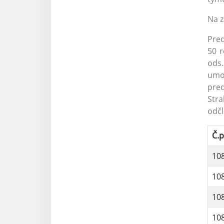
Na z
Pred
50 r
ods.
umo
pred
Stra
odčl
Č.p
10
10
10
10