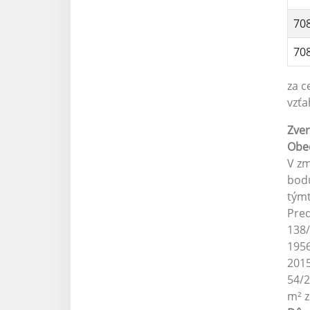
70
70
za c
vzť
Zver
Obec
V zm
bodu
týmt
Pre
138/
1956
2015
54/2
m² z