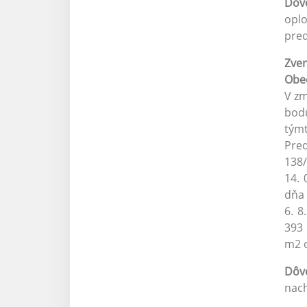
Dôv
oplo
pre
Zver
Obec
V zm
bodu
týmt
Pred
138/
14. 
dňa 
6. 8
393 
m2 o
Dôv
nach