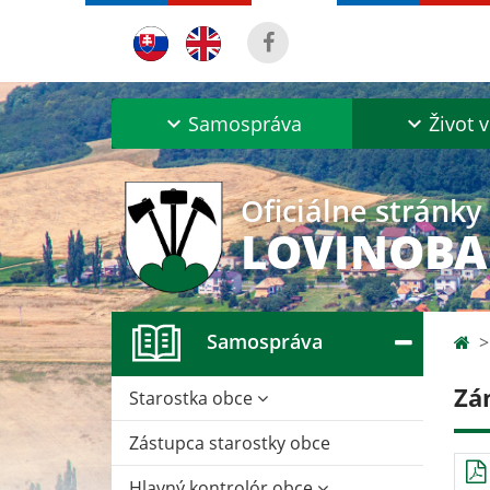
Samospráva
Život v
Oficiálne stránky
LOVINOB
Samospráva
Zá
Starostka obce
Zástupca starostky obce
Hlavný kontrolór obce