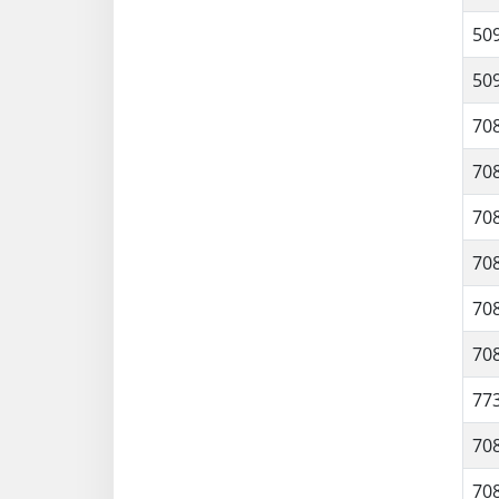
50
50
70
70
70
70
70
70
77
70
70