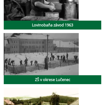
Lovinobaňa závod 1963
ZŠ v okrese Lučenec