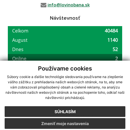
info@lovinobana.sk
Návštevnosť
Používame cookies
Súbory cookie a ďalšie technológie sledovania používame na zlepšenie
vášho zážitku z prehliadania našich webových stránok, na to, aby sme
využite možnosť získavania aktuálnych informácií s využitím RSS
,
vám zobrazovali prispôsobený obsah a cielené reklamy, na analýzu
CMS systém (redakčný) systém ECHELON 2,
Mapa stránok
,
web portál
,
návštevnosti našich webových stránok a na pochopenie toho, odkiaľ naši
návštevníci prichádzajú.
webhosting
,
webex.digital, s.r.o.
,
domény
,
registrácia domény
,
spoločnosť webex.digital, s.r.o.
,
technický prevádzkovateľ
SÚHLASÍM
Posledná aktualizácia:
10.08.2026
Zmeniť moje nastavenia
Vytlačiť stránku
|
Vyhlásenie o prístupnosti