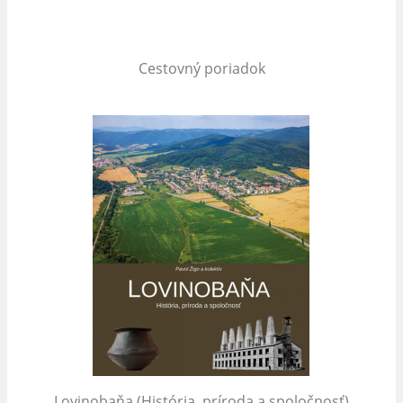
Cestovný poriadok
Lovinobaňa (História, príroda a spoločnosť)