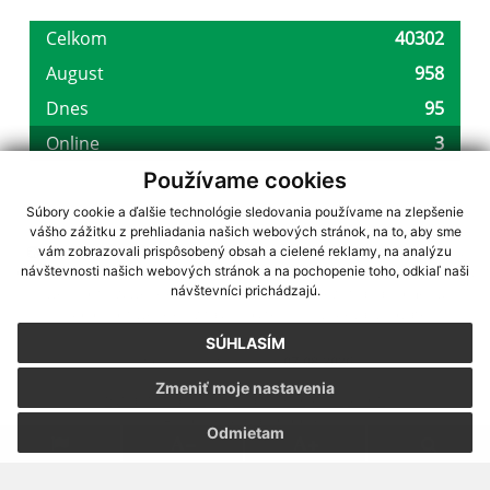
Používame cookies
Súbory cookie a ďalšie technológie sledovania používame na zlepšenie
vášho zážitku z prehliadania našich webových stránok, na to, aby sme
využite možnosť získavania aktuálnych informácií s využitím RSS
,
vám zobrazovali prispôsobený obsah a cielené reklamy, na analýzu
CMS systém (redakčný) systém ECHELON 2,
Mapa stránok
,
web portál
,
návštevnosti našich webových stránok a na pochopenie toho, odkiaľ naši
návštevníci prichádzajú.
webhosting
,
webex.digital, s.r.o.
,
domény
,
registrácia domény
,
spoločnosť webex.digital, s.r.o.
,
technický prevádzkovateľ
SÚHLASÍM
Posledná aktualizácia:
07.08.2026
Zmeniť moje nastavenia
Vytlačiť stránku
|
Vyhlásenie o prístupnosti
Autorské práva
|
Cookies
Odmietam
webdesign
|