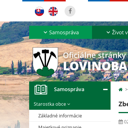
Samospráva
Život v
Oficiálne stránky
LOVINOB
Samospráva
Zb
Starostka obce
Základné informácie
02
Majetkové priznanie