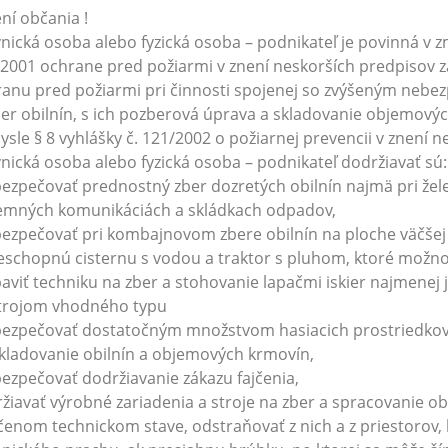
ní občania !
nická osoba alebo fyzická osoba – podnikateľ je povinná v zm
2001 ochrane pred požiarmi v znení neskorších predpisov z
anu pred požiarmi pri činnosti spojenej so zvýšeným nebe
ber obilnín, s ich pozberová úprava a skladovanie objemový
ysle § 8 vyhlášky č. 121/2002 o požiarnej prevencii v znení 
nická osoba alebo fyzická osoba – podnikateľ dodržiavať sú:
bezpečovať prednostný zber dozretých obilnín najmä pri žele
emných komunikáciách a skládkach odpadov,
bezpečovať pri kombajnovom zbere obilnín na ploche väčšej
eschopnú cisternu s vodou a traktor s pluhom, ktoré možno
baviť techniku na zber a stohovanie lapačmi iskier najmen
strojom vhodného typu
bezpečovať dostatočným množstvom hasiacich prostriedkov 
kladovanie obilnín a objemových krmovín,
bezpečovať dodržiavanie zákazu fajčenia,
ržiavať výrobné zariadenia a stroje na zber a spracovanie 
čenom technickom stave, odstraňovať z nich a z priestorov