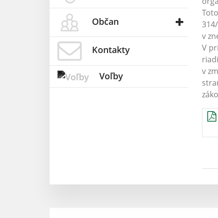
orga
Toto
Občan
314/
v zn
V pr
Kontakty
riad
v zm
Voľby
stra
záko