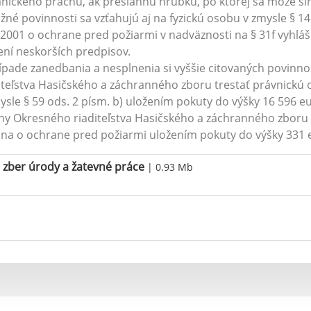
nického prachu, ak presiahnu hrúbku, po ktorej sa môže šíri
žné povinnosti sa vzťahujú aj na fyzickú osobu v zmysle § 14 
2001 o ochrane pred požiarmi v nadväznosti na § 31f vyhláš
ení neskorších predpisov.
ípade zanedbania a nesplnenia si vyššie citovaných povinn
iteľstva Hasičského a záchranného zboru trestať právnickú 
ysle § 59 ods. 2 písm. b) uložením pokuty do výšky 16 596 e
ny Okresného riaditeľstva Hasičského a záchranného zboru tr
na o ochrane pred požiarmi uložením pokuty do výšky 331 
zber úrody a žatevné práce
| 0.93 Mb