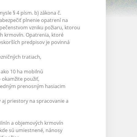
ysle § 4 písm. b) zákona č.
abezpečiť plnenie opatrení na
zpečenstvom vzniku požiaru, ktorou
ch krmovín. Opatrenia, ktoré
neskorších predpisov je povinná
zničných tratiach,
 ako 10 ha mobilnú
 okamžite použiť,
ej jedným prenosným hasiacim
aj priestory na spracovanie a
obilnín a objemových krmovín
, kde sú umiestnené, nánosy