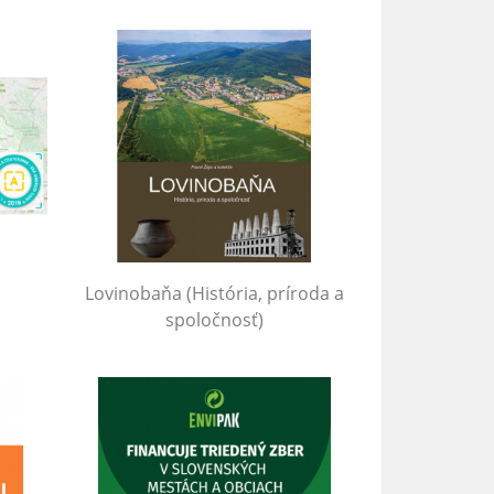
Lovinobaňa (História, príroda a
spoločnosť)