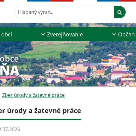
Hľadaný výraz...
 obci
Zverejňovanie
Občan
 obce
AŇA
Zber úrody a žatevné práce
er úrody a žatevné práce
.07.2026