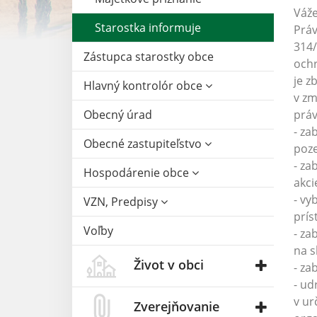
Váže
Starostka informuje
Práv
314/
Zástupca starostky obce
ochr
je z
Hlavný kontrolór obce
v zm
Obecný úrad
práv
- za
Obecné zastupiteľstvo
poz
- za
Hospodárenie obce
akci
- vy
VZN, Predpisy
prí
Voľby
- za
na s
Život v obci
- za
- ud
v ur
Zverejňovanie