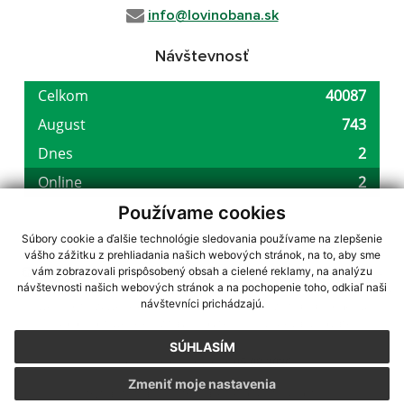
info@lovinobana.sk
Návštevnosť
Používame cookies
Súbory cookie a ďalšie technológie sledovania používame na zlepšenie
vášho zážitku z prehliadania našich webových stránok, na to, aby sme
využite možnosť získavania aktuálnych informácií s využitím RSS
,
vám zobrazovali prispôsobený obsah a cielené reklamy, na analýzu
CMS systém (redakčný) systém ECHELON 2,
Mapa stránok
,
web portál
,
návštevnosti našich webových stránok a na pochopenie toho, odkiaľ naši
návštevníci prichádzajú.
webhosting
,
webex.digital, s.r.o.
,
domény
,
registrácia domény
,
spoločnosť webex.digital, s.r.o.
,
technický prevádzkovateľ
SÚHLASÍM
Posledná aktualizácia:
05.08.2026
Zmeniť moje nastavenia
Vytlačiť stránku
|
Vyhlásenie o prístupnosti