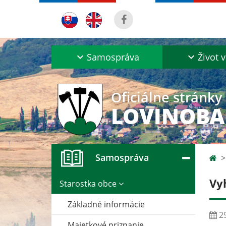
Samospráva
Život v
Oficiálne stránky
LOVINOB
Samospráva
Vy
Starostka obce
Základné informácie
29
Majetkové priznanie