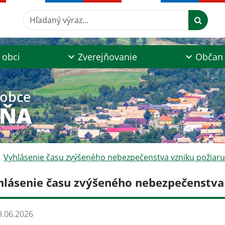
Hľadaný výraz...
 obci
Zverejňovanie
Občan
 obce
AŇA
Vyhlásenie času zvýšeného nebezpečenstva vzniku požiaru
hlásenie času zvýšeného nebezpečenstva
.06.2026