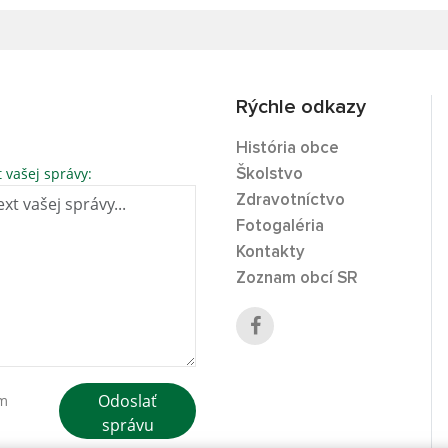
Rýchle odkazy
História obce
t vašej správy:
Školstvo
Zdravotníctvo
Fotogaléria
Kontakty
Zoznam obcí SR
Odoslať
ím
správu