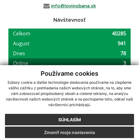
info@lovinobana.sk
Návštevnosť
Používame cookies
Súbory cookie a ďalšie technológie sledovania používame na zlepšenie
vášho zážitku z prehliadania našich webových stránok, na to, aby sme
využite možnosť získavania aktuálnych informácií s využitím RSS
,
vám zobrazovali prispôsobený obsah a cielené reklamy, na analýzu
návštevnosti našich webových stránok a na pochopenie toho, odkiaľ naši
CMS systém (redakčný) systém ECHELON 2,
Mapa stránok
,
web portál
,
návštevníci prichádzajú.
webhosting
,
webex.digital, s.r.o.
,
domény
,
registrácia domény
,
spoločnosť webex.digital, s.r.o.
,
technický prevádzkovateľ
SÚHLASÍM
Posledná aktualizácia:
07.08.2026
Zmeniť moje nastavenia
Vytlačiť stránku
|
Vyhlásenie o prístupnosti