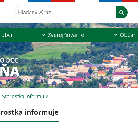
Hľadaný výraz...
 obci
Zverejňovanie
Občan
 obce
AŇA
Starostka informuje
arostka informuje