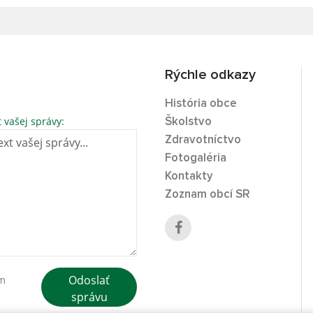
Rýchle odkazy
História obce
t vašej správy:
Školstvo
Zdravotníctvo
Fotogaléria
Kontakty
Zoznam obcí SR
Odoslať
ím
správu