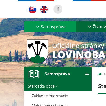
Samospráva
Život v
Oficiálne stránky
LOVINOB
Samospráva
St
Starostka obce
Základné informácie
Majetkové priznanie