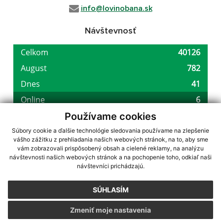
info@lovinobana.sk
Návštevnosť
Používame cookies
Súbory cookie a ďalšie technológie sledovania používame na zlepšenie
vášho zážitku z prehliadania našich webových stránok, na to, aby sme
využite možnosť získavania aktuálnych informácií s využitím RSS
,
vám zobrazovali prispôsobený obsah a cielené reklamy, na analýzu
CMS systém (redakčný) systém ECHELON 2,
Mapa stránok
,
web portál
,
návštevnosti našich webových stránok a na pochopenie toho, odkiaľ naši
návštevníci prichádzajú.
webhosting
,
webex.digital, s.r.o.
,
domény
,
registrácia domény
,
spoločnosť webex.digital, s.r.o.
,
technický prevádzkovateľ
SÚHLASÍM
Posledná aktualizácia:
07.08.2026
Zmeniť moje nastavenia
Vytlačiť stránku
|
Vyhlásenie o prístupnosti