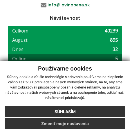
info@lovinobana.sk
Návštevnosť
Používame cookies
Súbory cookie a ďalšie technológie sledovania používame na zlepšenie
vášho zážitku z prehliadania našich webových stránok, na to, aby sme
využite možnosť získavania aktuálnych informácií s využitím RSS
,
vám zobrazovali prispôsobený obsah a cielené reklamy, na analýzu
CMS systém (redakčný) systém ECHELON 2,
Mapa stránok
,
web portál
,
návštevnosti našich webových stránok a na pochopenie toho, odkiaľ naši
návštevníci prichádzajú.
webhosting
,
webex.digital, s.r.o.
,
domény
,
registrácia domény
,
spoločnosť webex.digital, s.r.o.
,
technický prevádzkovateľ
SÚHLASÍM
Posledná aktualizácia:
07.08.2026
Zmeniť moje nastavenia
Vytlačiť stránku
|
Vyhlásenie o prístupnosti