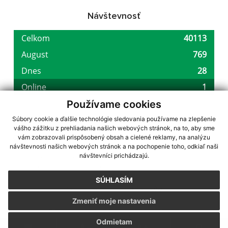
Návštevnosť
Používame cookies
Súbory cookie a ďalšie technológie sledovania používame na zlepšenie
vášho zážitku z prehliadania našich webových stránok, na to, aby sme
využite možnosť získavania aktuálnych informácií s využitím RSS
,
vám zobrazovali prispôsobený obsah a cielené reklamy, na analýzu
CMS systém (redakčný) systém ECHELON 2,
Mapa stránok
,
web portál
,
návštevnosti našich webových stránok a na pochopenie toho, odkiaľ naši
návštevníci prichádzajú.
webhosting
,
webex.digital, s.r.o.
,
domény
,
registrácia domény
,
spoločnosť webex.digital, s.r.o.
,
technický prevádzkovateľ
SÚHLASÍM
Posledná aktualizácia:
05.08.2026
Zmeniť moje nastavenia
Vytlačiť stránku
|
Vyhlásenie o prístupnosti
Autorské práva
|
Cookies
Odmietam