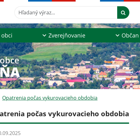
Hľadaný výraz...
 obci
Zverejňovanie
Občan
 obce
AŇA
Opatrenia počas vykurovacieho obdobia
atrenia počas vykurovacieho obdobia
.09.2025