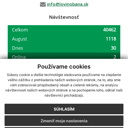
info@lovinobana.sk
Návštevnosť
Používame cookies
Súbory cookie a ďalšie technológie sledovania používame na zlepšenie
vášho zážitku z prehliadania našich webových stránok, na to, aby sme
využite možnosť získavania aktuálnych informácií s využitím RSS
,
vám zobrazovali prispôsobený obsah a cielené reklamy, na analýzu
návštevnosti našich webových stránok a na pochopenie toho, odkiaľ naši
CMS systém (redakčný) systém ECHELON 2,
Mapa stránok
,
web portál
,
návštevníci prichádzajú.
webhosting
,
webex.digital, s.r.o.
,
domény
,
registrácia domény
,
spoločnosť webex.digital, s.r.o.
,
technický prevádzkovateľ
SÚHLASÍM
Posledná aktualizácia:
07.08.2026
Zmeniť moje nastavenia
Vytlačiť stránku
|
Vyhlásenie o prístupnosti