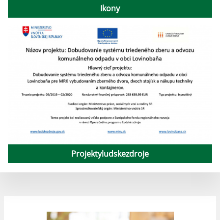
Ikony
Projektyludskezdroje