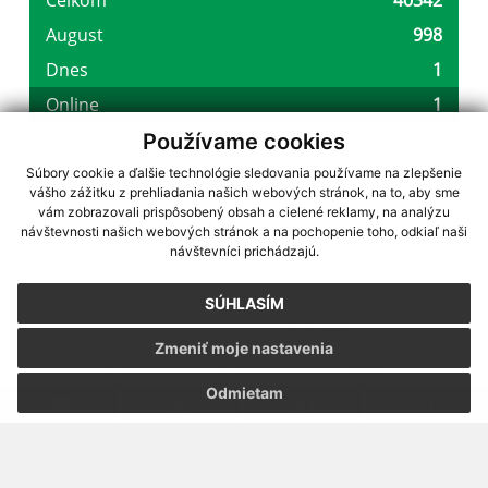
Používame cookies
Súbory cookie a ďalšie technológie sledovania používame na zlepšenie
vášho zážitku z prehliadania našich webových stránok, na to, aby sme
využite možnosť získavania aktuálnych informácií s využitím RSS
,
vám zobrazovali prispôsobený obsah a cielené reklamy, na analýzu
návštevnosti našich webových stránok a na pochopenie toho, odkiaľ naši
CMS systém (redakčný) systém ECHELON 2,
Mapa stránok
,
web portál
,
návštevníci prichádzajú.
webhosting
,
webex.digital, s.r.o.
,
domény
,
registrácia domény
,
spoločnosť webex.digital, s.r.o.
,
technický prevádzkovateľ
SÚHLASÍM
Posledná aktualizácia:
07.08.2026
Zmeniť moje nastavenia
Vytlačiť stránku
|
Vyhlásenie o prístupnosti
Autorské práva
|
Cookies
Odmietam
webdesign
|