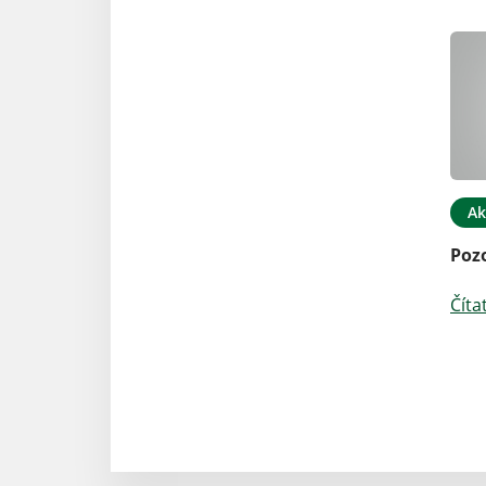
Ak
Poz
Číta