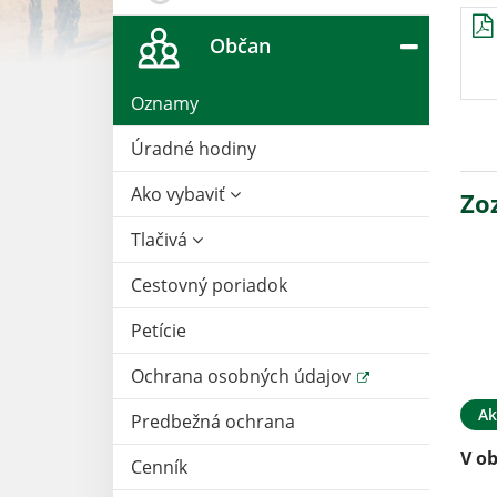
Občan
Oznamy
Úradné hodiny
Ako vybaviť
Zo
Tlačivá
Cestovný poriadok
Petície
Ochrana osobných údajov
Ak
Predbežná ochrana
V ob
Cenník