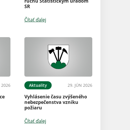
ruchu Štatistickým úradom
SR
Čítať ďalej
L 2026
Aktuality
29. JÚN 2026
ce
Vyhlásenie času zvýšeného
nebezpečenstva vzniku
požiaru
Čítať ďalej