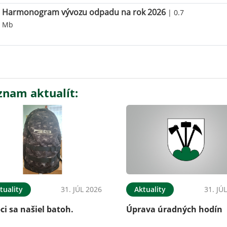
Harmonogram vývozu odpadu na rok 2026
| 0.7
Mb
znam aktualít:
tuality
31. JÚL 2026
Aktuality
31. JÚ
ci sa našiel batoh.
Úprava úradných hodín