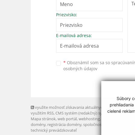
Priezvisko:
E-mailová adresa:
*
Oboznámil som sa so
spracúvan
osobných údajov
Súbory co
prehliadania
využite možnosť získavania aktuálnych informácií s
cielené rekla
využitím RSS
, CMS systém (redakčný) systém ECHELON 2,
Mapa stránok
,
web portál
,
webhosting
,
webex.digital, s.r.o
domény
,
registrácia domény
,
spoločnosť webex.digital, s.r.
technický prevádzkovateľ