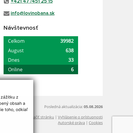
+421 47 /451 25 15
info@lovinobana.sk
Návštevnosť
 zážitku z
obený obsah a
Posledná aktualizácia:
05.08.2026
e toho, odkiaľ
Vytlačiť stránku
|
Vyhlásenie o prístupnosti
Autorské práva
|
Cookies