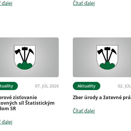
ť ďalej
Čítať ďalej
tuality
07. JÚL 2026
Aktuality
02. JÚ
erové zisťovanie
Zber úrody a žatevné prá
ovných síl Štatistickým
dom SR
Čítať ďalej
ť ďalej