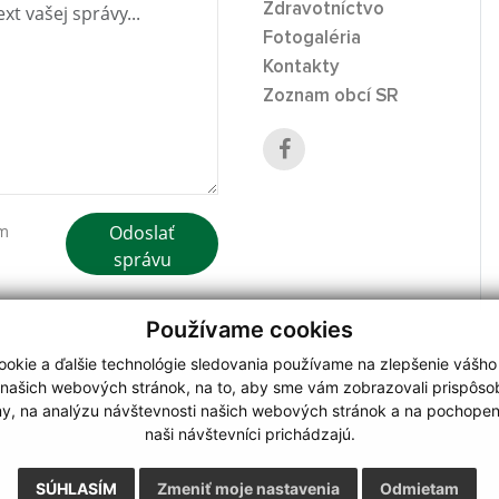
Zdravotníctvo
Fotogaléria
Kontakty
Zoznam obcí SR
Odoslať
ím
správu
Používame cookies
okie a ďalšie technológie sledovania používame na zlepšenie vášho
 našich webových stránok, na to, aby sme vám zobrazovali prispôs
my, na analýzu návštevnosti našich webových stránok a na pochopeni
webdesign
|
naši návštevníci prichádzajú.
.
,
o.
,
SÚHLASÍM
Zmeniť moje nastavenia
Odmietam