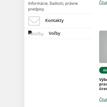
Číta
Informácie, žiadosti, právne
predpisy
Kontakty
Voľby
Ak
Výb
prac
úra
Číta