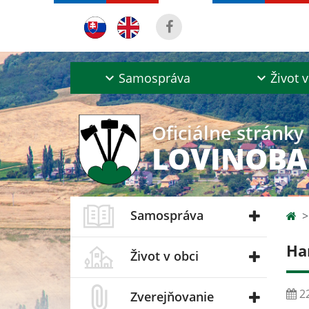
Samospráva
Život v
Oficiálne stránky
LOVINOB
Samospráva
Ha
Život v obci
22
Zverejňovanie