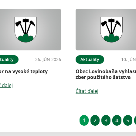
tuality
26. JÚN 2026
Aktuality
10. JÚ
or na vysoké teploty
Obec Lovinobaňa vyhlas
zber použitého šatstva
ť ďalej
Čítať ďalej
1
2
3
4
5