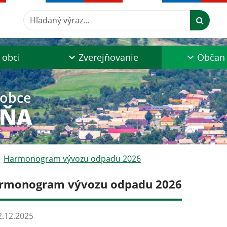
Hľadaný výraz...
 obci
Zverejňovanie
Občan
 obce
AŇA
Harmonogram vývozu odpadu 2026
rmonogram vývozu odpadu 2026
.12.2025