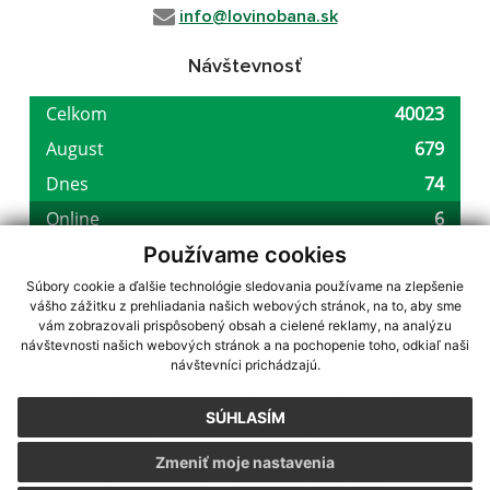
info@lovinobana.sk
Návštevnosť
Používame cookies
Súbory cookie a ďalšie technológie sledovania používame na zlepšenie
vášho zážitku z prehliadania našich webových stránok, na to, aby sme
využite možnosť získavania aktuálnych informácií s využitím RSS
,
vám zobrazovali prispôsobený obsah a cielené reklamy, na analýzu
návštevnosti našich webových stránok a na pochopenie toho, odkiaľ naši
CMS systém (redakčný) systém ECHELON 2,
Mapa stránok
,
web portál
,
návštevníci prichádzajú.
webhosting
,
webex.digital, s.r.o.
,
domény
,
registrácia domény
,
spoločnosť webex.digital, s.r.o.
,
technický prevádzkovateľ
SÚHLASÍM
Posledná aktualizácia:
05.08.2026
Zmeniť moje nastavenia
Vytlačiť stránku
|
Vyhlásenie o prístupnosti