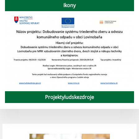
Ikony
Projektyludskezdroje