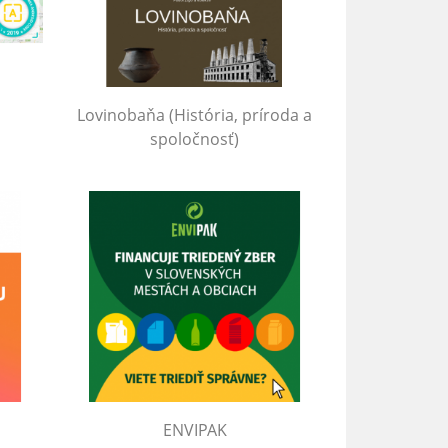
Lovinobaňa (História, príroda a
spoločnosť)
ENVIPAK