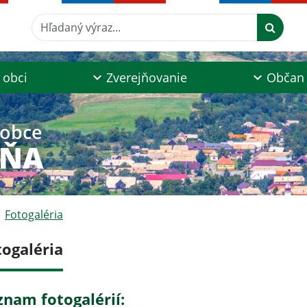
Hľadaný výraz...
 obci
Zverejňovanie
Občan
 obce
AŇA
Fotogaléria
togaléria
znam fotogalérií: