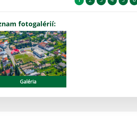
znam fotogalérií:
Galéria