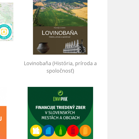
Lovinobaňa (História, príroda a
spoločnosť)