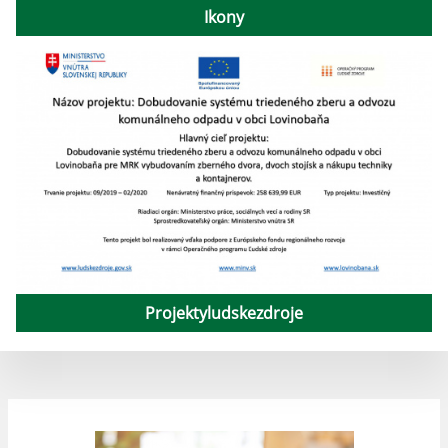
Ikony
Projektyludskezdroje