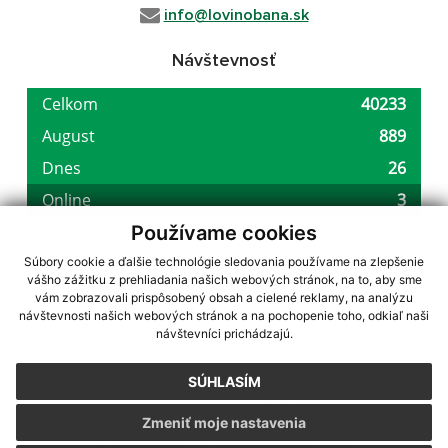
info@lovinobana.sk
Návštevnosť
Používame cookies
Súbory cookie a ďalšie technológie sledovania používame na zlepšenie
vášho zážitku z prehliadania našich webových stránok, na to, aby sme
využite možnosť získavania aktuálnych informácií s využitím RSS
,
vám zobrazovali prispôsobený obsah a cielené reklamy, na analýzu
návštevnosti našich webových stránok a na pochopenie toho, odkiaľ naši
CMS systém (redakčný) systém ECHELON 2,
Mapa stránok
,
web portál
,
návštevníci prichádzajú.
webhosting
,
webex.digital, s.r.o.
,
domény
,
registrácia domény
,
spoločnosť webex.digital, s.r.o.
,
technický prevádzkovateľ
SÚHLASÍM
Posledná aktualizácia:
07.08.2026
Zmeniť moje nastavenia
Vytlačiť stránku
|
Vyhlásenie o prístupnosti