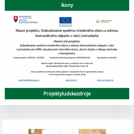
Ikony
Projektyludskezdroje