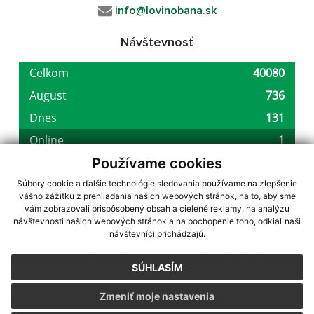
info@lovinobana.sk
Návštevnosť
Používame cookies
Súbory cookie a ďalšie technológie sledovania používame na zlepšenie
vášho zážitku z prehliadania našich webových stránok, na to, aby sme
využite možnosť získavania aktuálnych informácií s využitím RSS
,
vám zobrazovali prispôsobený obsah a cielené reklamy, na analýzu
návštevnosti našich webových stránok a na pochopenie toho, odkiaľ naši
CMS systém (redakčný) systém ECHELON 2,
Mapa stránok
,
web portál
,
návštevníci prichádzajú.
webhosting
,
webex.digital, s.r.o.
,
domény
,
registrácia domény
,
spoločnosť webex.digital, s.r.o.
,
technický prevádzkovateľ
SÚHLASÍM
Posledná aktualizácia:
05.08.2026
Zmeniť moje nastavenia
Vytlačiť stránku
|
Vyhlásenie o prístupnosti